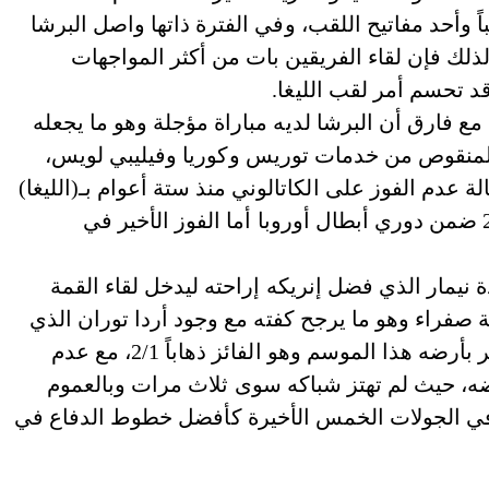
ً وأحد مفاتيح اللقب، وفي الفترة ذاتها واصل البرشا
لذلك فإن لقاء الفريقين بات من أكثر المواجهات
 قد تحسم أمر لقب الليغا.
مع فارق أن البرشا لديه مباراة مؤجلة وهو ما يجعله
ضيفه المنقوص من خدمات توريس وكوريا وفيليبي لويس،
لة عدم الفوز على الكاتالوني منذ ستة أعوام بـ(الليغا)
علماً أن فوز الروخي بلانكوس الأخير كان في 2014 ضمن دوري أبطال أوروبا أما الفوز الأخير في
نيمار الذي فضل إنريكه إراحته ليدخل لقاء القمة
 صفراء وهو ما يرجح كفته مع وجود أردا توران الذي
يواجه أصدقاء الأمس خاصة أن الكاتالوني لم يخسر بأرضه هذا الموسم وهو الفائز ذهاباً 2/1، مع عدم
ضه، حيث لم تهتز شباكه سوى ثلاث مرات وبالعموم
في الجولات الخمس الأخيرة كأفضل خطوط الدفاع في