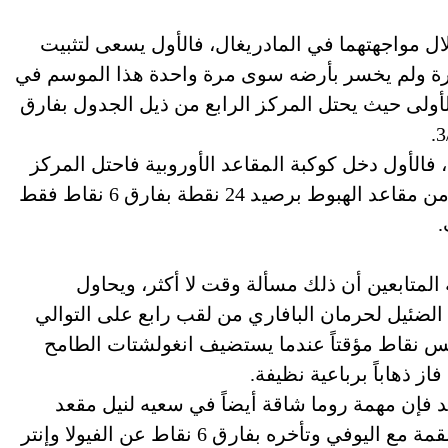
ال مواجهتهما في المادريغال، فالأول يسعى لتثبيت
 الذي لم يخسر في 8 جولات أخيرة ولم يخسر بأرضه سوى مرة واحدة هذا الموسم في
الأولى حيث يحتل المركز الرابع من ذيل الجدول بفارق
 فالأول دخل كوكبة المقاعد الأوروبية فاحتل المركز
السادس برصيد 33 نقطة، أما الثاني فمازال قريباً من مقاعد الهبوط برصيد 24 نقطة بفارق 6 نقاط فقط
.
ية المتابعين أن ذلك مسألة وقت لا أكثر، ويحاول
الضئيل لحرمان البافاري من لقب رابع على التوالي
مس نقاط مؤقتاً عندما يستضيف انغولشتات الطامح
فاز ذهاباً برباعية نظيفة.
 فإن مهمة روما شاقة أيضاً في سعيه لنيل مقعد
دوري الأبطال عن الكالشيو خاصة عقب خسارته القمة مع اليوفي وتأخره بفارق 6 نقاط عن الفيولا وإنتر