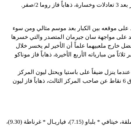
ا 2/صفر.
على موقعه بين الكبار بعد موسم مثالي ومن سوء
د على مواجهة سان جيرمان المتصدر والتي خسرها
ضل خارج ملعبيهما علماً أن الأخير لم يخسر خلال
اً من مبارياته الأربع الأخيرة، ذهاباً فاز موناكو
ندما ينزل ضيفاً على باستيا ويحتل ليون المركز
الثامن قبل انطلاق الجولة 23 برصيد 30 نقطة بفارق 6 نقاط عن صاحب المركز الثالث، ذهاباً فاز ليون
• السبت: برشلونة * أتلتيكو مدريد (5.00)، إيبار * ملقة، خيتافي * بلباو (7.15)، فياريـال * غرناطة (9.30)،