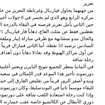
تعزيز
من جهتهما يحاول فياريـال وغرناطة التعزيز من خل
مركزه الرابع وهو
حين الثاني يأمل تعزيز فرصته في البقاء بالدرجة 
نقطتين فقط عن مثلث القاع، ذهاباً فاز فياريـال 3/1.
والحال تبدو متشابهة مع طرفي مباراة إيبار وملقة،
عن أول مراكز الهبوط وقد تعادلا ذهاباً دون أهداف
رحلة شاقة
في ألمانيا ينتظر الجميع تتويج البايرن ويعتبر أغلب
دورتموند تأخير هذا الموعد قدر الإمكان في سعيه 
ويبدو أصفر الرور قريباً من تقليص الفارق إلى خ
للبقاء موسماً ثانياً في البوندسليغا، وكان دورتموند 
وإذا كنت رحلة استعادة اللقب شاقة على دورتموند