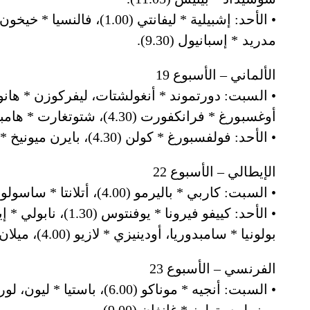
مدريد * إسبانيول (9.30).
الألماني – الأسبوع 19
• السبت: دورتموند * أنغولشتات، ليفركوزن * هانو
أوغسبورغ * فرانكفورت (4.30)، شتوتغارت * هامبورغ (7.30).
• الأحد: فولفسبورغ * كولن (4.30)، بايرن ميونيخ * هوفنهايم (6.30).
الإيطالي – الأسبوع 22
• السبت: كاربي * باليرمو (4.00)، أتلانتا * ساسولو (7.00)، روما * فرزينوني (9.45).
• الأحد: كييفو فيرونا
بولونيا * سامبدوريا، أودينيزي * لازيو (4.00)، ميلان * إنتر ميلانو (9.45).
الفرنسي – الأسبوع 23
• السبت: أنجيه * موناكو (.00