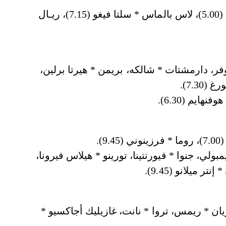
• الأحد: إشبيلية * ليفانتي (1.00)، فالنسيا * خيخون (5.00)، لاس بالماس * سلتا فيغو (7.15)، ريـال
فر، دارمشتات * شالكه، بريمن * هيرتا برلين،
 * يوفنتوس (1.30)، نابولي * إيمبولي، جنوا * فيورنتينا، تورينو * هيلاس فيرونا،
6)، باستيا * ليون، لوريان * ريمس، تروا * نانت، غازيليك أجاكسيو *