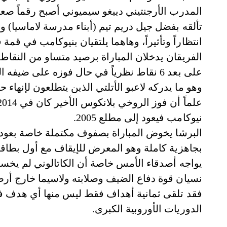
المدرب الأرجنتيني دييغو سيميوني أصبح رقماً صعبا
تألقه بفضل جيل دريم تيم (أبناء مدرسة لاماسيا) و
انتظاراً وتأثيراً، وهاهما يلتقيان بنيوكامب في قمة
الفريقان يدخلان المباراة برصيد متساو من النقاط 
على بعد 6 نقاط نظرياً في حال فوزه على 
وهو ما يدركه لاعبو الأتلتي الذين يتطلعون لإنهاء حا
نيوكامب فيعود إلى مطلع 2005.
البرشا يخوض المباراة بصفوف مكتملة خاصة بعودة 
بجاهزية كاملة وهو المعرض للإيقاف مع أول بطاقة
نسيان قوة دفاع الضيف وصلابته ولاسيما خارج أر
فقد تلقى ثمانية أهداف فقط ليس منها أي هدف 
الدوريات الأوروبية الكبرى.