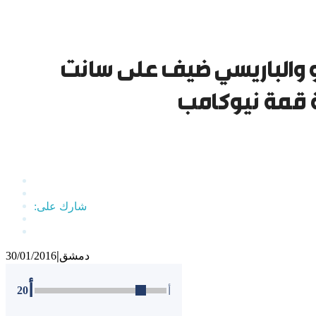
نو والباريسي ضيف على سانت
ة قمة نيوكامب
دمشق
30/01/2016
|
أ
20
أ