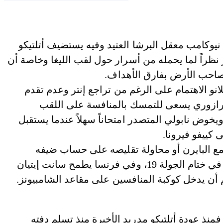
 نيوكامب معقل البرشا العتيد وفيه يستضيف أتلتيكو
 نظراً لما يحمله من أسرار حول لقب الليغا وخاصة أن
 صاحب الأرض بفارق الأهداف.
و الاهتمام على الرغم من تراجع إنتر وعدم تقدم
نييرازوري يسعى للتمسك بالمنافسة على اللقب
يخوض نابولي المتصدر امتحاناً سهلاً عندما يستقبل
 كييفو فيرونا.
مع البايرن أو محاولة تقليصه على حساب ضيفه
انغولشتات في حين البافاري مدعو للقاء هوفنهايم في ختام الجولة 19، وفي فرنسا يطمح سانت إيتيان
ن يدخل كوكبة المنافسين على مقاعد الشامبيونز.
 فمنذ عودة أتلتيكو مدريد الأخيرة منذ تسلم دفته