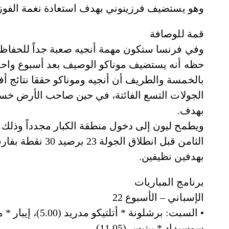
وهو يستضيف فرزينوني بهدف استعادة نغمة الفوز بعد 3 تعادلات وخسارة، ذهاباً فاز روم
قمة للوصافة
وفي فرنسا ستكون مهمة أنجيه صعبة جداً للحفاظ 
حظه أنه يستضيف موناكو الوصيف بعد أسبوع واح
بالخمسة والطريف أن أنجيه وموناكو حققا نتائج أف
الجولات التسع الفائتة، في حين صاحب الأرض خسر ثلاث
بهدف.
ويطمح ليون إلى دخول منطقة الكبار مجدداً وذلك ع
بهدفين نظيفين.
برنامج المباريات
الإسباني – الأسبوع 22
سوسيداد * بيتيس (11.05).