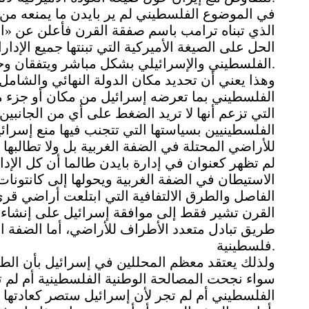
الذي تبناه ترامب باسم صفقة القرن فأعلن عن «ا
الحل على الصيغة الأميركية التي تبنتها جميع الإدا
الفلسطيني والإسرائيلي بشكل مباشر ويتفقان وحدهما على هذا الموضوع دون أن تحدد واشنطن مكانها.
وهذا يعني أن تحديد مكان الدولة النهائي والشامل
الفلسطيني بما تعرضه إسرائيل من مكان أو جزء من 
التي تزعم أنها لا تريد الضغط على أي من الجانب
الفلسطينيين بسياستها التي تتجنب فيها منع إسرا
للأراضي المحتلة في الضفة الغربية بل ولا تطالبه
لم تظهر كعنوان في إدارة بايدن طالما أن كل الإدا
الاستيطان في الضفة الغربية ويحولها إلى كانتونا
الفاصل والطرق الالتفافية التي ابتلعت أراضي قرى
القرن تشير فقط إلى موافقة إسرائيل على إنشاء
طريق تبادل متعدد الأطراف للأراضي، أما الضفة الغ
فلسطينية.
ولذلك يعتقد معظم المحللين في إسرائيل بأن الطري
سواء نجحت المصالحة الوطنية الفلسطينية أم لم
الفلسطيني أم لم تجر لأن إسرائيل ستصر كعادتها 