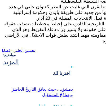
القرن التي غابت عن النظر كعنوان علني في هذه
جها من جديد على طريقة بايدن وحكومة إسرائيلية
 التاريخية القادرة على إحباط مخططات تصفية حقوقه
لى حقوقه ولا يسير وراء دعاة التفريط وهو الذي
مقاومته مهما اشتد بطش قوات الاحتلال في الأراضي
تحسين الحلبي - قضايا
مواضيع:
المزيد
اخترنا لك
دمشق… حيث يعانق التاريخُ الحاضرَ
ويصافحُ المستقبل