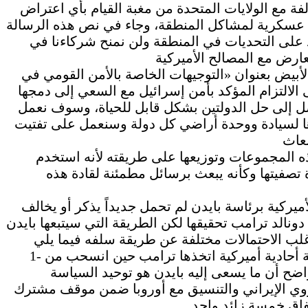
لفة مع الولايات المتحدة من مغبة القيام بأي اعتراض
 عسكرية لمشاكل المنطقة، وجاء في نص هذه الرسالة
رد على التحديات في المنطقة ولن نمنح شركاءنا في
أبيض بعنوان «التوجيهات الخاصة بالأمن القومي في
التزام المؤكد بأمن إسرائيل مع السعي إلى دمجها
وصل إلى حل الدولتين بشكل قابل للحياة، وسوف نعمل
ها لسيادة ووحدة أراضي كل دولة وسنعمل على تفتيت
ه المجموعات وتوزيعها على طريقته لأنه استخدم
 تصفيتها وكأنه يبعث برسائل مطمئنة لقادة هذه
أميركية برئاسة بايدن لم تحمل جديداً يذكر أو يخالف
ونالد ترامب تحقيقها لكن الطريقة التي سيتبعها بايدن
1- سيلجأ إلى تفضيل ألا تواجه واشنطن إيران بسياسة أحادية أميركية اتخذها ترامب حين انسحب من
واضح أن ما يسعى إليه بايدن هو توحيد السياسة
لنووي الإيراني والتنسيق مع أوروبا ضمن موقف مشترك