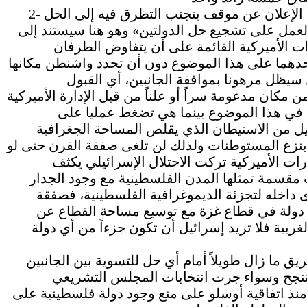
2- في الموضوع الفلسطيني لم ير بايدن ما يمنعه من الإعلان عن موقف يتجنب التطرق فيه إلى الحل
لعمل على تشجيع حل الدولتين» وهو هنا سيستند إلى
رات الأميركية القائمة على أن يتفاوض الطرفان
 سيظل مرهونا بموافقة الجانبين، أي القبول
مكان مدعومة سراً أو علناً من قبل الإدارة الأميركية
ين في هذا الموضوع بينما هي تضغط عمليا على
ئيل من الاستيطان الذي يقلص المساحة الجغرافية
ا بنزع المستوطنات ولذلك لن تلغى صفقة القرن حتى لو
رات الأميركية تركت الاحتلال الإسرائيلي يكثف
ت مقسمة تمثلها المدن الفلسطينية مع وجود الجدار
 داخله لتجزئة الديموغرافية الفلسطينية، فصفقة
 دولة في قطاع غزة مع توسيع مساحة القطاع عن
ربية فلا تريد إسرائيل أن تكون جزءاً من أي دولة
ق ما زال طويلاً أمام أي حل للتسوية بين الجانبين
 تنجح وسواء جرت انتخابات المجلس التشريعي
منذ اتفاقية أوسلو على منع وجود دولة فلسطينية على