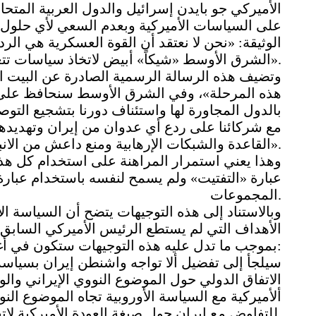
الأميركي جو بايدن إسرائيل والدول العربية المتحا
على السياسات الأميركية وبعدم السعي لأي حلول
الوثيقة: «نحن لا نعتقد أن القوة العسكرية هي ال
الشرق الأوسط «شيكاً» أبيض لاتخاذ سياسات تتعارض مع المصالح الأميركية».
وتضيف هذه الرسالة الرسمية الصادرة عن البيت ال
هذه المرحلة»، وفي الشرق الأوسط سنحافظ على ال
بالدول المجاورة لها واستئناف دورنا بتشجيع الت
مع شركائنا على ردع أي عدوان من إيران وتهديد
القاعدة والشبكات الإرهابية ومنع داعش من الانبعاث».
وهذا يعني استمرار المراهنة على استخدام كل هذ
عبارة «التفتيت» ولم يسمح لنفسه باستخدام عبارة
المجموعات.
وبالاستناد إلى هذه التوجيهات يتضح أن السياسة ال
الأهداف التي لم يستطع الرئيس الأميركي السابق د
بموجب ما تدل عليه هذه التوجيهات ستكون في أغلب الاحتمالات مختلفة عن طريقة سلفه فيما يلي:
الاتفاق الدولي حول الموضوع النووي الإيراني وال
ألأميركية مع السياسة الأوروبية تجاه الموضوع ا
للتفاوض مع إيران حول صيغة العودة الأميركية لاتفاق خمسة زائد واحد.