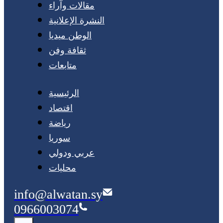
مقالات وآراء
النشرة الإعلانية
الوطن ميديا
ثقافة وفن
متابعات
الرئيسية
اقتصاد
رياضة
سوريا
عربي ودولي
محليات
info@alwatan.sy
0966003074