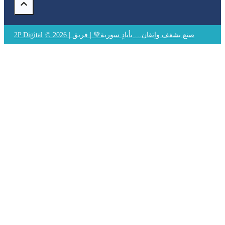
© 2026 | صنع بشغف وإتقان… بأيادٍ سورية💚 | فريق
2P Digital