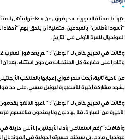
الوطن-
عبّرت الممثلة السورية سحر فوزي عن سعادتها بتأهل المنتخ
“أسود الأطلس” بالمبدعين، متمنية أن يلحق بهم “أحفاد الفر
المونديال للمرة الأولى في التاريخ.
وقالت في تصريح خاص لـ”الوطن”: “لم يعد فوز المغرب غريباً،
وقادراً على مقارعة كل المنتخبات من دون استثناء، بعد أن 
من ناحية ثانية، أبدت سحر فوزي إعجابها بالمنتخب الأرجنتي
يشهد مشاركة أخيرة للأسطورة ليونيل ميسي، على حد قوله
وقالت في تصريح خاص لـ”الوطن”: “لاعبو التانغو يقدمون أد
الأخيرة من المباراة، فلا يهادنون ولا يمنحون منافسهم فرصة
وأضافت: “رغم استمتاعي بأداء الأرجنتين، إلا أنني حزينة
مونديال قادم، بل سيختم مسيرته الدولية في المونديال ا