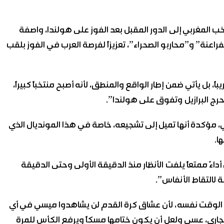
ب المغربي إلى الدور المقبل بعد الفوز على هولندا، واصفة
اعنة” و”محاربو الصحراء”، تعزيزاً لفرصة العرب في الفوز بلقب
 بل يأتي ضمن إطار الواقع والمنطق، لأنه أصبح منتخباً كبيراً،
أحرج البرازيل وتفوق على هولندا”.
ني، مؤكدة أنها تميل إلى تشجيعه، خاصة في هذا المونديال الذي
ا.
اءً ممتعاً يلفت الأنظار منذ الدقيقة الأولى وحتى الدقيقة
 لالتقاط الأنفاس”.
 في الوقت نفسه، لأن عشاق كرة القدم لن يشاهدوا ميسي في أي
لجاري، عسى ولعل أن يكون ختامها مسكاً ويرفع الكأس للمرة