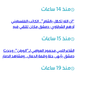
منذ 14 ساعات
“إن الله تكفّل بالشام”.. الكاتب الفلسطيني
أدهم الشرقاوي: دمشق مكان تلتقي فيه
الكلمة بالروح والتاريخ
منذ 15 ساعات
الشاعر الليبي محمود العوامي لـ”الوطن”: وجدتُ
دمشق بأبهى حلة وقمة الجمال.. ومشاهد الدمار
شهادةٌ حيّة على وحشية النظام البائد
منذ 19 ساعات