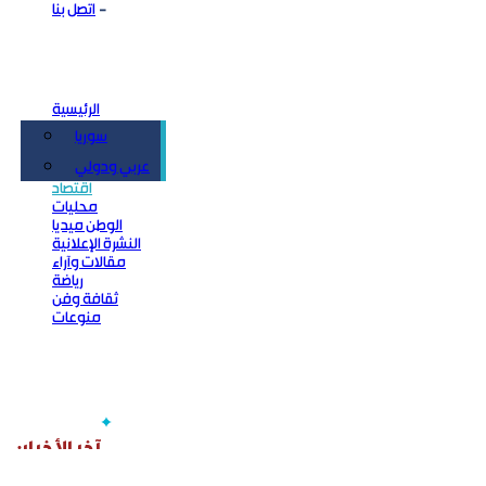
اتصل بنا
الرئيسية
سوريا
سياسة
عربي ودولي
اقتصاد
محليات
الوطن ميديا
النشرة الإعلانية
مقالات وآراء
رياضة
ثقافة وفن
منوعات