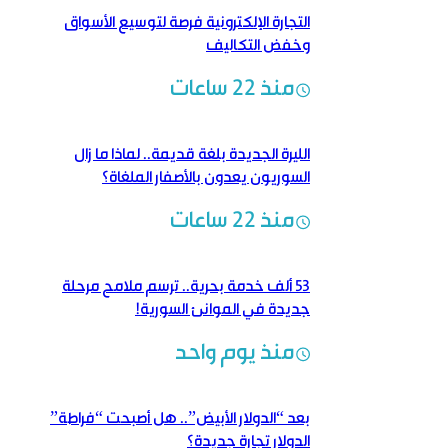
التجارة الإلكترونية فرصة لتوسيع الأسواق
وخفض التكاليف
منذ 22 ساعات
الليرة الجديدة بلغة قديمة..‏ لماذا ما زال
السوريون يعدون بالأصفار الملغاة؟
منذ 22 ساعات
53 ألف خدمة بحرية.. ترسم ملامح مرحلة
جديدة في الموانئ السورية!
منذ يوم واحد
بعد “الدولار الأبيض”.. هل أصبحت “فراطة”
الدولار تجارة جديدة؟