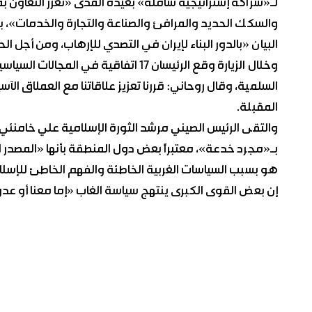
لـ«شراكة إستراتيجية شاملة» بعيدة المدى «تعزز التعاون 
والسكك الحديد والمرافئ والصناعة والتجارة والخدمات»،
البيان «بالدور البناء لإيران في التصدي للإرهاب، ومن أجل 
وخلال الزيارة وقع الرئيسان 17 اتفاقية
المقبلة.
والتقى الرئيس الصيني مرشد الثورة الإسلامية علي خامنئي 
بـ«مجرد خدعة»، معتبراً بعض دول المنطقة بأنها «المصدر 
هو بسبب السياسات الغربية الخاطئة والفهم الخاطئ للإسل
إن بعض القوى الكبرى ينتهج سياسة الغاب «إما معنا أو عدو 