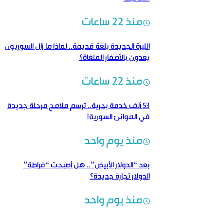
منذ 22 ساعات
الليرة الجديدة بلغة قديمة..‏ لماذا ما زال السوريون
يعدون بالأصفار الملغاة؟
منذ 22 ساعات
53 ألف خدمة بحرية.. ترسم ملامح مرحلة جديدة
في الموانئ السورية!
منذ يوم واحد
بعد “الدولار الأبيض”.. هل أصبحت “فراطة”
الدولار تجارة جديدة؟
منذ يوم واحد