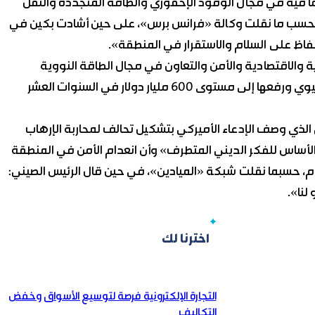
بما فيه في مجال الوقود الإحفوري والطاقة المتجددة والنقل
 بحسب ما نقلت وكالة «فرانس برس»، على حين أشادت بكين في
الحفاظ على السلام والاستقرار في المنطقة».
 في المجالات السياسية والاقتصادية والأمن والتعاون في مجال الطاقة النووية
السلمية، وقال روحاني: قررنا تعزيز علاقاتنا مع العملاق الآسيوي ورفعها إلى مستوى 600 مليار دولار في السنوات العشر
الذي وصف الإدعاء الأميركي بتشكيل تحالف لمحاربة الإرهاب
الأساس للفكر الديني المتطرف» وأن انعدام الأمن في المنطقة
ام، حسبما نقلت شبكة «الميادين»، في حين قال الرئيس الصيني:
لنا».
اخترنا لك
التجارة الإلكترونية فرصة لتوسيع الأسواق وخفض
التكاليف