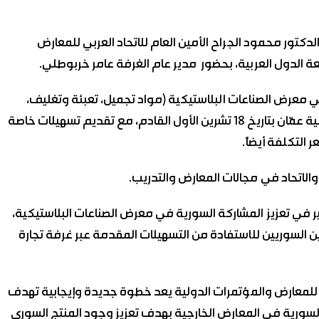
تور محمود الجراح الأمين العام للاتحاد العربي للمعارض
عة الدول العربية، بحضور مدير عام الغرفة عامر خربوطلي.
معرض الصناعات البلاستيكية (مواد تجميل، تعبئة وتغليف،
منظفات، بتروكيماويات)، والمقرر إقامته في العاصمة الأردنية عمّان بتاريخ 18 تشرين الأول القادم، مع تقديم تسهيلات خاصة
التكلفة أيضاً.
والاتحاد في مجالات المعارض والتدريب.
بير في تعزيز المشاركة السورية في معرض الصناعات البلاستيكية،
ين السوريين للاستفادة من التسهيلات المقدمة عبر غرفة تجارة
بي للمعارض والمؤتمرات الدولية يعد خطوة جديدة وإيجابية تهدف
السورية في المعارض الخارجية بهدف تعزيز وجود المنتج السوري