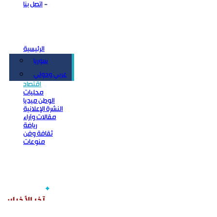
اتصل بنا
الرئيسية
سوريا
سياسة
عربي ودولي
اقتصاد
محليات
الوطن ميديا
النشرة الإعلانية
مقالات وآراء
رياضة
ثقافة وفن
منوعات