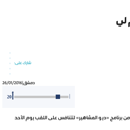
 لي
دمشق
|
26/01/2016
أ
20
أ
من برنامج «ديو المشاهير» لتتنافس على اللقب يوم الأحد