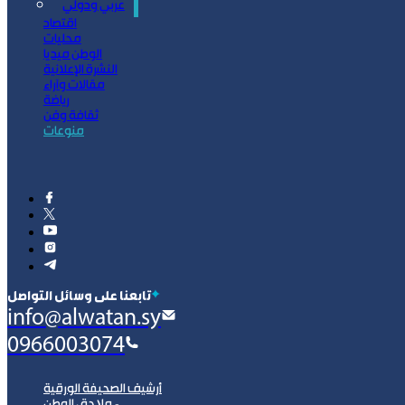
عربي ودولي
اقتصاد
محليات
الوطن ميديا
النشرة الإعلانية
مقالات وآراء
رياضة
ثقافة وفن
منوعات
‫تابعنا على وسائل التواصل
info@alwatan.sy
0966003074
أرشيف الصحيفة الورقية