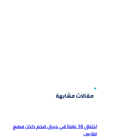
مقالات مشابهة
اختناق 38 عاملاً في حريق ضخم داخل مصنع
ملابس