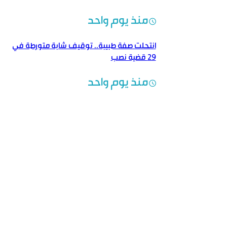
منذ يوم واحد
انتحلت صفة طبيبة.. توقيف شابة متورطة في
29 قضية نصب
منذ يوم واحد