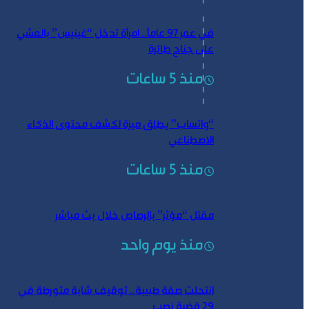
في عمر 97 عاماً.. امرأة تدخل “غينيس” بالمشي
على جناح طائرة
منذ 5 ساعات
“واتساب” يطلق ميزة لكشف محتوى الذكاء
الاصطناعي
منذ 5 ساعات
مقتل “مؤثر” بالرصاص خلال بث مباشر
منذ يوم واحد
انتحلت صفة طبيبة.. توقيف شابة متورطة في
29 قضية نصب