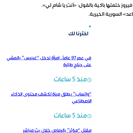
وز ختمتها باكية بالقول: «أنتِ يا شام لي».
عد» السورية الخيرية.
اخترنا لك
في عمر 97 عاماً.. امرأة تدخل “غينيس” بالمشي
على جناح طائرة
منذ 5 ساعات
“واتساب” يطلق ميزة لكشف محتوى الذكاء
الاصطناعي
منذ 5 ساعات
مقتل “مؤثر” بالرصاص خلال بث مباشر