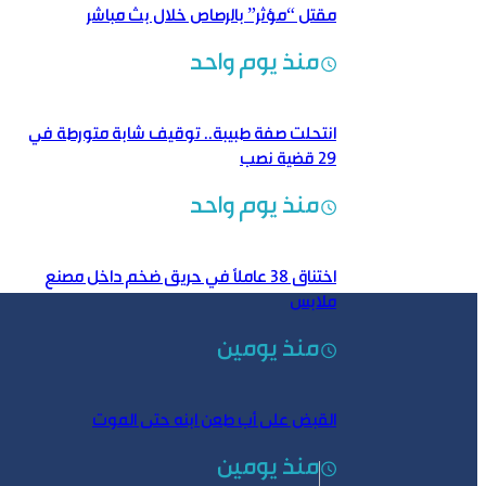
مقتل “مؤثر” بالرصاص خلال بث مباشر
منذ يوم واحد
انتحلت صفة طبيبة.. توقيف شابة متورطة في
29 قضية نصب
منذ يوم واحد
اختناق 38 عاملاً في حريق ضخم داخل مصنع
ملابس
منذ يومين
القبض على أب طعن ابنه حتى الموت
منذ يومين