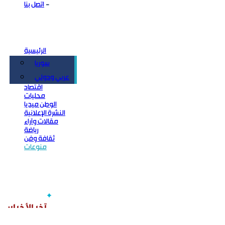
اتصل بنا
الرئيسية
سوريا
سياسة
عربي ودولي
اقتصاد
محليات
الوطن ميديا
النشرة الإعلانية
مقالات وآراء
رياضة
ثقافة وفن
منوعات