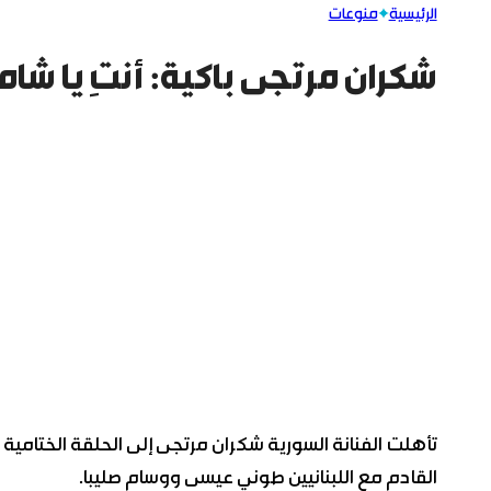
الرئيسية
منوعات
شكران مرتجى باكية: أنتِ يا شام
تأهلت الفنانة السورية شكران مرتجى إلى الحلقة الختامية 
القادم مع اللبنانيين طوني عيسى ووسام صليبا.