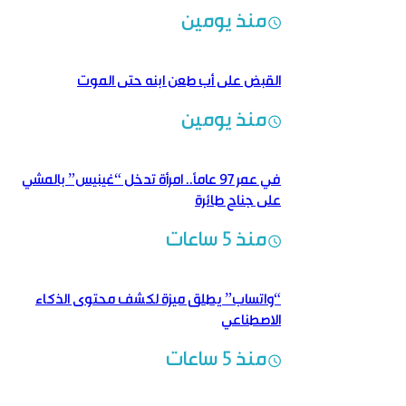
منذ يومين
القبض على أب طعن ابنه حتى الموت
منذ يومين
في عمر 97 عاماً.. امرأة تدخل “غينيس” بالمشي
على جناح طائرة
منذ 5 ساعات
“واتساب” يطلق ميزة لكشف محتوى الذكاء
الاصطناعي
منذ 5 ساعات