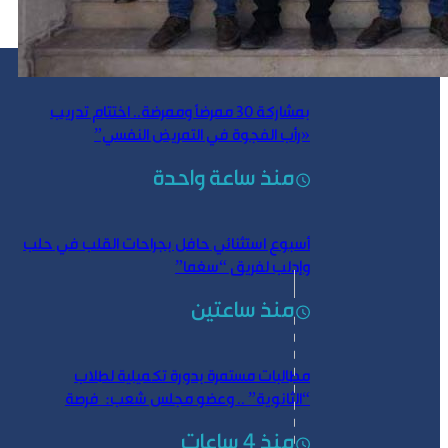
بمشاركة 30 ممرضاً وممرضة.. اختتام تدريب
«رأب الفجوة في التمريض النفسي”
منذ ساعة واحدة
أسبوع استثنائي حافل بجراحات القلب في حلب
وإدلب لفريق “سغما”
منذ ساعتين
مطالبات مستمرة بدورة تكميلية لطلاب
“الثانوية” .. وعضو مجلس شعب: فرصة
لتحسين النتائج
منذ 4 ساعات