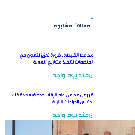
مقالات مشابهة
محافظ القنيطرة: ضرورة تعزيز التعاون مع
المنظمات لتنفيذ مشاريع تنموية
منذ يوم واحد
قرار من محامي عام الرقة يحدد فيه مدة فك
احتباس الدراجات النارية
منذ يوم واحد