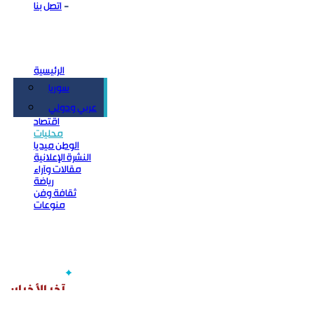
اتصل بنا
الرئيسية
سوريا
سياسة
عربي ودولي
اقتصاد
محليات
الوطن ميديا
النشرة الإعلانية
مقالات وآراء
رياضة
ثقافة وفن
منوعات