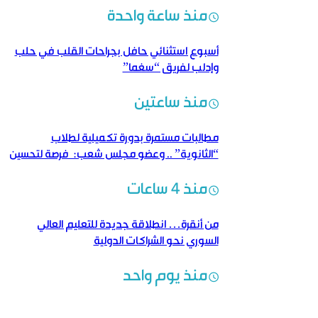
منذ ساعة واحدة
أسبوع استثنائي حافل بجراحات القلب في حلب
وإدلب لفريق “سغما”
منذ ساعتين
مطالبات مستمرة بدورة تكميلية لطلاب
“الثانوية” .. وعضو مجلس شعب: فرصة لتحسين
النتائج
منذ 4 ساعات
من أنقرة… انطلاقة جديدة للتعليم العالي
السوري نحو الشراكات الدولية
منذ يوم واحد