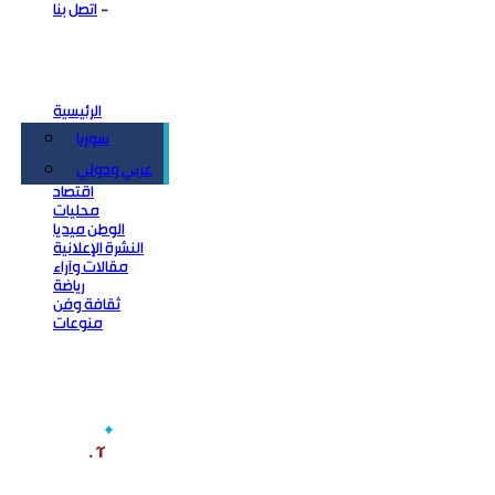
اتصل بنا
الرئيسية
سوريا
سياسة
عربي ودولي
اقتصاد
محليات
الوطن ميديا
النشرة الإعلانية
مقالات وآراء
رياضة
ثقافة وفن
منوعات
‫آخر