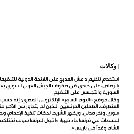
| وكالات
استخدم تنظيم داعش المدرج على اللائحة الدولية للتنظيمات 
بالرصاص، على جندي في صفوف الجيش العربي السوري بعد
السورية والتجسس على التنظيم.
وقال موقع «اليوم السابع» الإلكتروني المصري: إنه حسب
سوري وآخر مدني. ويظهر الشريط لحظات تنفيذ الإعدام، وجه
للسلطات في فرنسا جاء فيها: «أقول لفرنسا سوف نقتلكم ك
الشام وغداً في باريس».