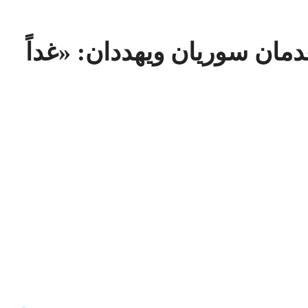
مان سوريان ويهددان: «غداً