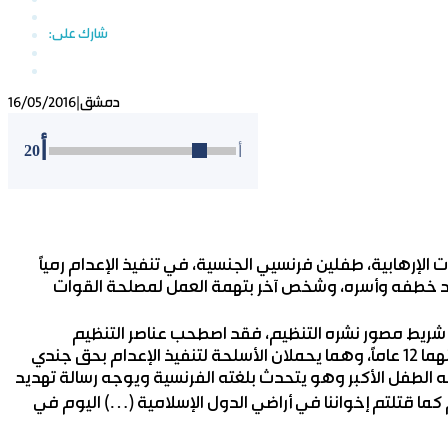
دمشق
|
16/05/2016
أ
20
أ
الإرهابية، طفلين فرنسيي الجنسية، في تنفيذ الإعدام رمياً
 خطفه وأسره، وشخص آخر بتهمة العمل لمصلحة القوات
 شريط مصور نشره التنظيم، فقد اصطحب عناصر التنظيم
المتطرف، الطفلين الفرنسيين اللذين لم يتجاوز سن الأكبر منهما 12 عاماً، وهما يحملان الأسلحة لتنفيذ الإعدام بحق جندي
 الطفل الأكبر وهو يتحدث بلغته الفرنسية ويوجه رسالة تهديد
ما قتلتم إخواننا في أراضي الدول الإسلامية (…) اليوم في