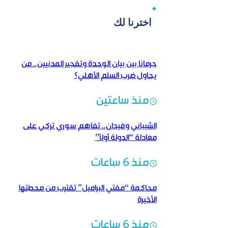
اخترنا لك
جرمانا بين بيان الوحدة وتفجير المدنيين.. من
يحاول ضرب السلم الأهلي؟
منذ ساعتين
الشيباني وفيدان.. تفاهم سوري تركي على
معادلة “الدولة أولاً”
منذ 6 ساعات
محاكمة “مفتي البراميل” تقترب من محطتها
الأخيرة
منذ 6 ساعات