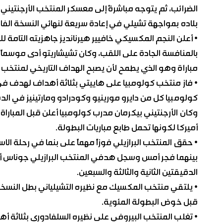
الضرائب، ثم يتوجه مباشرةً إلى معسكر المنتخب الأرجنتيني 
بلاده بمواجهة تشيلي في إعادة سريعة لنهائي النسخة الفائتة
• أعلن النجم المكسيكي خافيير هيرنانديز جاهزيته التامة ل
مباراة وهو الذي يطمح لأن يصبح الهداف التاريخي لمنتخب المكسيك ورصيده الحا
• فاز منتخب كولومبيا على هاييتي بثلاثة أهداف لهدف في
كولومبيا كل من دايرو مورينيو وكودرادو ومارتينيز في الدقائق 13 و54 و71 بينما سجل لهاييتي دونالد في ال
وكان الأرجنتيني بيكرمان مدرب كولومبيا أعلن قبل المبارا
أميركا لكونها تحمل طابع مباريات البطولة.
• حقق المنتخب البرازيلي فوزاً مهماً على بنما في رحلة ال
بينهما فجر أمس وسجل هدفي المنتخب البرازيلي جوناس أوليفي
الدقيقتين الثانية والثالثة والسبعين.
• يلتقي منتخب المكسيك مع نظيره التشيلياني بطل النسخة 
قبل خوض البطولة المئوية.
• تغلب المنتخب البيروفي على نظيره السلفادوري بثلاثة أه