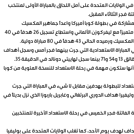
في الولايات المتحدة على أمل اللحاق بالمباراة الأولى لمنتخب
 فجر الثلاثاء المقبل.
لمشاركة في بطولة كوبا أميركا واعداً جماهير المكسيك
بالمنافسة الجادة على اللقب، وكان تشيشاريتو أدى موسماً متميزاً مع ليفركوزن الألماني واستطاع تسجيل 26 هدفاً في 40
لي 43 هدفاً في 80 مباراة دولية.
 المباراة الاستعدادية التي جرت بينهما فجر أمس وسجل أهداف
دقيقة 35.
ة أنها ستكون مهمة في رحلة الاستعداد للنسخة المئوية من كوبا
استعداد للبطولة بهدفين مقابل لا شيء في المباراة التي جرت
را هداف الدوري البرتغالي وغابريل باربوزا الذي نزل بديلاً في
الفائتة فجر الخميس في رحلة الاستعداد الأخيرة للمنتخبين
داف لهدف يوم الأحد، كما تغلب الولايات المتحدة على بوليفيا