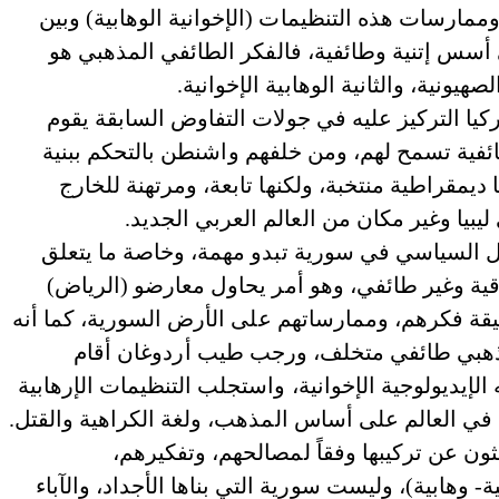
وممارسات هذه التنظيمات (الإخوانية الوهابية) وبين
أسس إتنية وطائفية، فالفكر الطائفي المذهبي هو
ونية، والثانية الوهابية الإخوانية.
يا التركيز عليه في جولات التفاوض السابقة يقوم
فية تسمح لهم، ومن خلفهم واشنطن بالتحكم ببنية
مقراطية منتخبة، ولكنها تابعة، ومرتهنة للخارج
يبيا وغير مكان من العالم العربي الجديد.
لحل السياسي في سورية تبدو مهمة، وخاصة ما يتعلق
قية وغير طائفي، وهو أمر يحاول معارضو (الرياض)
يقة فكرهم، وممارساتهم على الأرض السورية، كما أنه
هبي طائفي متخلف، ورجب طيب أردوغان أقام
يديولوجية الإخوانية، واستجلب التنظيمات الإرهابية
 في العالم على أساس المذهب، ولغة الكراهية والقتل.
ثون عن تركيبها وفقاً لمصالحهم، وتفكيرهم،
- وهابية)، وليست سورية التي بناها الأجداد، والآباء