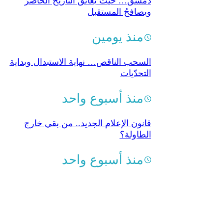
دمشق… حيث يعانق التاريخُ الحاضرَ
ويصافحُ المستقبل
منذ يومين
السحب الناقص… نهاية الاستبدال وبداية
التحدّيات
منذ أسبوع واحد
قانون الإعلام الجديد.. من بقي خارج
الطاولة؟
منذ أسبوع واحد