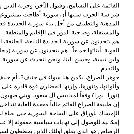
القائمة على التسامح، وقبول الآخر، وحرية الدين وا
شراسة الحرب سببها أن سورية أطاحت بمشروعهم 
المذهبة والتطييف من أجل بناء سورية الجديدة فعلاً
والمستقلة، وصاحبة الدور في الإقليم والمنطقة..
هم يتحدثون عن سورية الجديدة التابعة، الخانعة،
القوية بأبنائها جميعاً.. هم يتحدثون عن سورية (
وابن تيمية، وحسن البنا، ونحن نتحدث عن سورية الث
والتقدم…
وألوانها، وتنورها، وإرثها الحضاري قوة قادرة عل
(تورا- بورا) وفقاً لمقاييس آل سعود، وبني صهيو
إن طبيعة الصراع القائم حالياً معقدة للغاية تتداخل
الإمساك بأوراق على الساحة السورية حبل نجاة له 
إمكانية للوصول إلى نهايات سياسية معقولة إلا عبر
الرصاص هو الذي يقلق أولئك الذين يخططون لسو