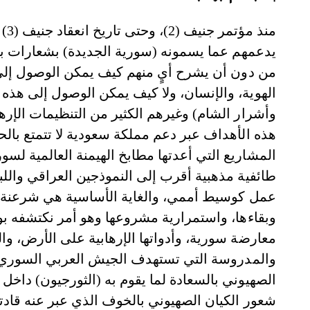
منذ
يدعمهم عما يسمونه (سورية الجديدة) بشعارات برا
من دون أن يشرح أيٍ منهم كيف يمكن الوصول إلى ذ
الهوية، والإنسان، ولا كيف يمكن الوصول إلى هذه
وأشرار الشام) وغيرهم الكثير من التنظيمات الإر
هذه الأهداف عبر دعم مملكة سعودية لا تتمتع بالح
المشاريع التي أعدتها مطابخ الهيمنة العالمية 
طائفية مذهبية أقرب إلى النموذجين العراقي واللبن
عمل كوسيط أممي، والغاية الأساسية هي شرعنة وج
وبقاءها، واستمرارية مشروعها وهو أمر نكتشفه بو
معارضة سورية، وأدواتها الإرهابية على الأرض، وا
والمدروسة التي تستهدف الجيش العربي السوري، 
الصهيوني بالسعادة لما يقوم به (الثورجيون) داخل
شعور الكيان الصهيوني بالخوف الذي عبر عنه قاد