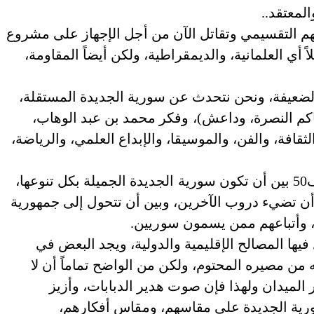
لمعتقد..
التقسيمي وتقاتل الآن من أجل الإجهاز على مشروع
 أي العلمانية، والديمقراطية، ولكن أيضاً المقاومة،
 الضعيفة، ونحن نتحدث عن سورية الجديدة المستقلة،
محاكم النصرة، وداعش)، وفكر محمد بن عبد الوهاب،
قافة، والفن، والموسيقا، والإبداع العلمي، والرياضة،
جوهر الصراع، يكمن هنا سواء في جنيف3، أم جنيف50 بين أن تكون سورية الجديدة الجميلة بكل تنوعها،
ى أن تضيء دروب الآخرين، وبين أن تتحول إلى جمهورية
ن، وأتباعهم ممن يسمون سوريين.
 فيها المصالح الإقليمية والدولية، ويجد البعض في
من مصيره المحتوم، ولكن من الواضح تماماً أن لا
 الميدان ولهذا فإن صوت هدير الدبابات، وأزيز
رية الجديدة على مقاسهم، ومقاس أفكارهم،