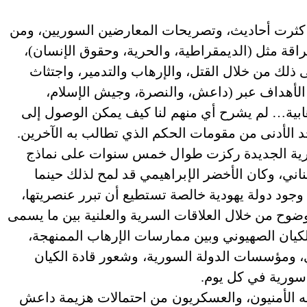
 مؤتمر جنيف (2)، وحتى تاريخ انعقاد جنيف (3) كثرت أحاديث، وتصريحات المعارضين السوريين، ومن
قة مثل (الديمقراطية، والحرية، وحقوق الإنسان)،
لك من خلال القتل، والإرهاب والتدمير، واجتثاث
 الأهداف عبر (داعش، والنصرة، وجيش الإسلام،
هابية… لم يشرح أي منهم لنا كيف يمكن الوصول إلى
د الأدنى من مقومات الحكم الذي تطالب به الآخرين.
لسورية الجديدة ركزت طوال خمس سنوات على نماذج
اني، وكان الأخضر الإبراهيمي قد لمح لذلك حينما
ود دولة يهودية خالصة تستطيع أن تبرر عنصريتها،
ضوح من خلال العلاقات السرية والعلنية بين ما يسمى
لكيان الصهيوني وبين ممارسات الإرهاب الممنهجة،
ومؤسسات الدولة السورية، وشعور قادة الكيان
 سورية في كل يوم.
ته الأمنيون، والعسكريون من احتمالات هزيمة داعش