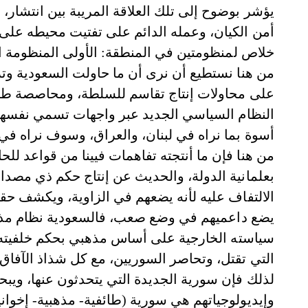
يؤشر بوضوح إلى تلك العلاقة المريبة بين انتشار، 
أمن الكيان، وعمله الدائم على تفتيت محيطه على 
خلاص لمنظومتين في المنطقة: الأولى المنظومة الصهي
من هنا نستطيع أن نرى أن ما حاولت السعودية وترك
على محاولات إنتاج تقاسم للسلطة، ومحاصصة طائ
النظام السياسي الجديد عبر واجهات تسمي نفسها دي
أسوة بما نراه في لبنان، والعراق، وسوف نراه في ل
من هنا فإن ما أنتجته تفاهمات فيينا من قواعد ل
بعلمانية الدولة، والحديث عن إنتاج حكم ذي مصدا
الالتفاف عليه لأنه يضعهم في الزاوية، ويكشف حق
يضع داعميهم في وضع صعب، فالسعودية نظام مذ
سياسته الخارجية على أساس مذهبي بحكم خلفيته الإ
التي تقتل، وتحاصر السوريين، مع كل شذاذ الآفاق
لذلك فإن سورية الجديدة التي يتحدثون عنها، ويبح
وإيديولوجياتهم هي سورية (طائفية- مذهبية- إخوانية