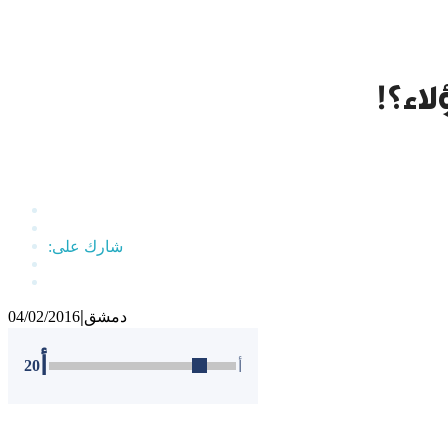
اء؟!
دمشق
04/02/2016
|
أ
20
أ