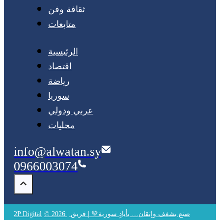
ثقافة وفن
متابعات
الرئيسية
اقتصاد
رياضة
سوريا
عربي ودولي
محليات
info@alwatan.sy
0966003074
© 2026 | صنع بشغف وإتقان… بأيادٍ سورية💚 | فريق
2P Digital