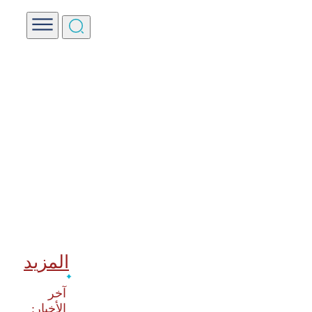
المزيد
‫آخر