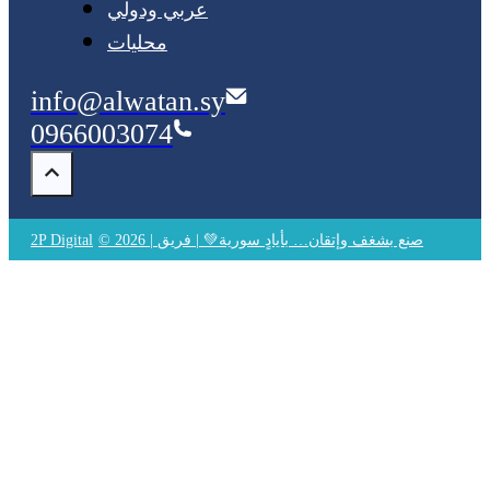
عربي ودولي
محليات
info@alwatan.sy
0966003074
© 2026 | صنع بشغف وإتقان… بأيادٍ سورية💚 | فريق
2P Digital