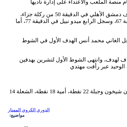
في المباراة صمد جبلة شوطاً، وأنهار في الثاني مع انهيار لياقة لاعبيه، فسجل ريتشموند أول أهداف دمشق الأهلي في الدقيقة 50 من ركلة جزاء،
وأتبعه مازن سردار بعد ثماني دقائق بالهدف الثاني ثم سجل محمد أوتارا الهدف الثالث في الدقيقة 67، وسجل الرابع ميدو نبيل في الدقيقة 77، أما
جل الغاني محمد أنس الهدف الأول في الشوط
داف لهدف، وانتهى الشوط الأول لتشرين بهدفين
الجيش 35 نقطة، الحرية 31 نقطة، دمشق الأهلي 30 نقطة، الشرطة 29 نقطة، الفتوة 27 نقطة، خان شيخون وجبلة 22 نقطة، أمية 18 نقطة، الشعلة 14
الدوري الكروي الممتاز
مواضيع: