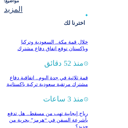
مواضيع:
المزيد
اخترنا لك
خلال قمة مكة.. السعودية وتركيا
وباكستان توقع اتفاق دفاع مشترك
منذ 52 دقائق
قمة ثلاثية في جدة اليوم.. اتفاقية دفاع
مشترك مرتقبة سعودية تركية باكستانية
منذ 3 ساعات
رياح إيجابية تهب من مسقط.. هل تدفع
بأشرعة السفن في “هرمز” بحرية من
جديد؟