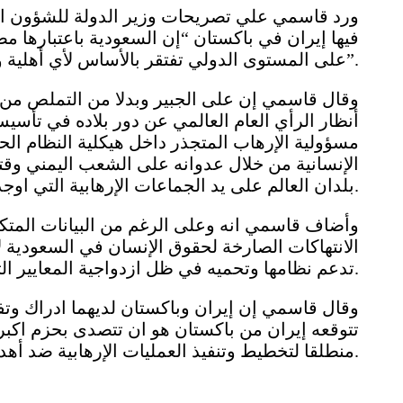
ورد قاسمي علي تصريحات وزير الدولة للشؤون الخ
فيها إيران في باكستان “إن السعودية باعتبارها 
على المستوى الدولي تفتقر بالأساس لأي أهلية ومكانة لاتهام باقي البلدان بدعم الإرهاب”.
وقال قاسمي إن على الجبير وبدلا من التملص من 
أنظار الرأي العام العالمي عن دور بلاده في تأس
مسؤولية الإرهاب المتجذر داخل هيكلية النظام ال
الإنسانية من خلال عدوانه على الشعب اليمني وقتل
بلدان العالم على يد الجماعات الإرهابية التي اوجدها في المنطقة والعالم.
وأضاف قاسمي انه وعلى الرغم من البيانات المتك
الانتهاكات الصارخة لحقوق الإنسان في السعودية لا
تدعم نظامها وتحميه في ظل ازدواجية المعايير التي تعتمدها هذه الدول.
وقال قاسمي إن إيران وباكستان لديهما ادراك وتف
تتوقعه إيران من باكستان هو ان تتصدى بحزم اكبر 
منطلقا لتخطيط وتنفيذ العمليات الإرهابية ضد أهداف داخل الأراضي الإيرانية.