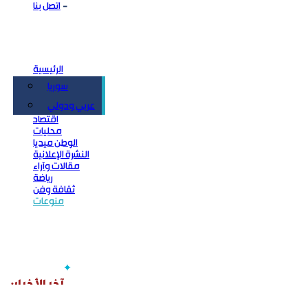
اتصل بنا
الرئيسية
سوريا
سياسة
عربي ودولي
اقتصاد
محليات
الوطن ميديا
النشرة الإعلانية
مقالات وآراء
رياضة
ثقافة وفن
منوعات