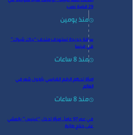
انتحلت صفة طبيبة.. توقيف شابة متورطة في
29 قضية نصب
منذ يومين
سرقة جديدة تستهدف متحف “جاك شيراك”
في فرنسا
منذ 8 ساعات
امرأة تحطّم الرقم القياسي بأطول شعر في
العالم
منذ 8 ساعات
في عمر 97 عاماً.. امرأة تدخل “غينيس” بالمشي
على جناح طائرة