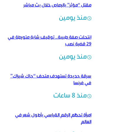
مقتل “مؤثر” بالرصاص خلال بث مباشر
منذ يومين
انتحلت صفة طبيبة.. توقيف شابة متورطة في
29 قضية نصب
منذ يومين
سرقة جديدة تستهدف متحف “جاك شيراك”
في فرنسا
منذ 8 ساعات
امرأة تحطّم الرقم القياسي بأطول شعر في
العالم