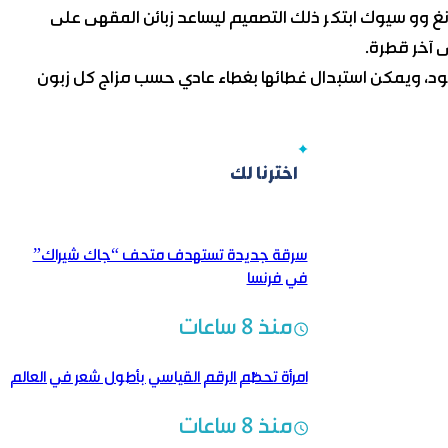
غ وو سيوك ابتكر ذلك التصميم ليساعد زبائن المقهى على
 آخر قطرة.
سود، ويمكن استبدال غطائها بغطاء عادي حسب مزاج كل زبون
اخترنا لك
سرقة جديدة تستهدف متحف “جاك شيراك”
في فرنسا
منذ 8 ساعات
امرأة تحطّم الرقم القياسي بأطول شعر في العالم
منذ 8 ساعات