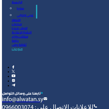
الرئيسية
سوريا
سياسة
عربي ودولي
اقتصاد
محليات
الوطن ميديا
النشرة الإعلانية
مقالات وآراء
رياضة
ثقافة وفن
منوعات
‫تابعنا على وسائل التواصل
info@alwatan.sy
للإعلانات الإتصال على : 0966003074