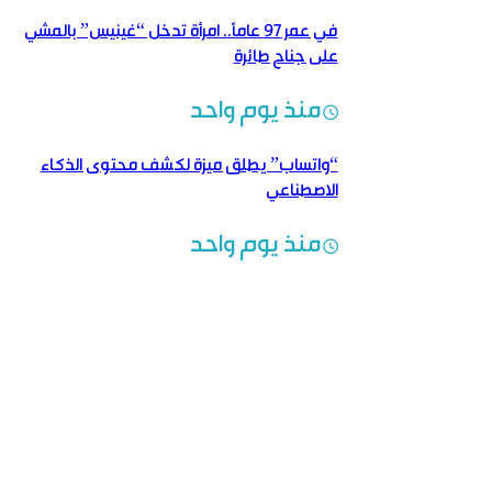
في عمر 97 عاماً.. امرأة تدخل “غينيس” بالمشي
على جناح طائرة
منذ يوم واحد
“واتساب” يطلق ميزة لكشف محتوى الذكاء
الاصطناعي
منذ يوم واحد