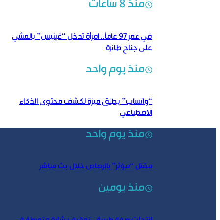
منذ 8 ساعات
في عمر 97 عاماً.. امرأة تدخل “غينيس” بالمشي
على جناح طائرة
منذ يوم واحد
“واتساب” يطلق ميزة لكشف محتوى الذكاء
الاصطناعي
منذ يوم واحد
مقتل “مؤثر” بالرصاص خلال بث مباشر
منذ يومين