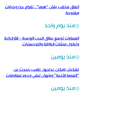
اتفاق مرتقب بشأن “هرمز”.. تقدّم حذر وخيارات
مفتوحة
منذ يوم واحد
المسيّرات توسع نطاق الحرب الروسية – الأوكرانية
وتطول منشآت الطاقة واللوجستيات
منذ يومين
تشكيك بإمكان نجاحها.. ترامب يتحدث عن
“الفرصة الأخيرة” وطهران تنفي وجود مفاوضات
منذ يومين