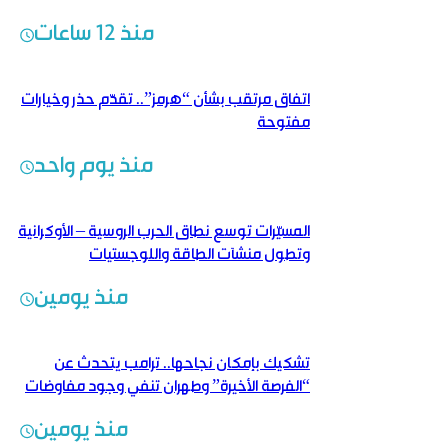
منذ 12 ساعات
اتفاق مرتقب بشأن “هرمز”.. تقدّم حذر وخيارات
مفتوحة
منذ يوم واحد
المسيّرات توسع نطاق الحرب الروسية – الأوكرانية
وتطول منشآت الطاقة واللوجستيات
منذ يومين
تشكيك بإمكان نجاحها.. ترامب يتحدث عن
“الفرصة الأخيرة” وطهران تنفي وجود مفاوضات
منذ يومين