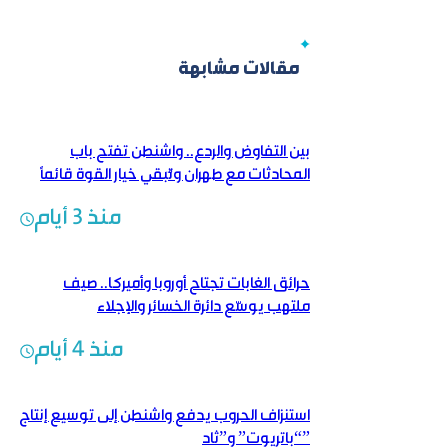
مقالات مشابهة
بين التفاوض والردع.. واشنطن تفتح باب
المحادثات مع طهران وتُبقي خيار القوة قائماً
منذ 3 أيام
حرائق الغابات تجتاح أوروبا وأميركا.. صيف
ملتهب يوسّع دائرة الخسائر والإجلاء
منذ 4 أيام
استنزاف الحروب يدفع واشنطن إلى توسيع إنتاج
“باتريوت” و”ثاد”