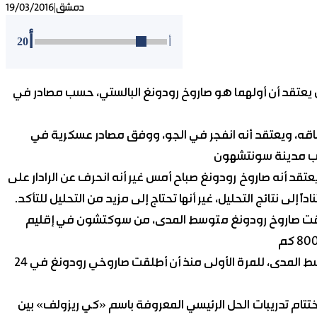
|
دمشق
19/03/2016
أ
20
أ
 يعتقد أن أولهما هو صاروخ رودونغ البالستي، حسب مصادر في
طلاقه، ويعتقد أنه انفجر في الجو، ووفق مصادر عسكرية في
تقد أنه صاروخ رودونغ صباح أمس غير أنه انحرف عن الرادار على
ناداً إلى نتائج التحليل، غير أنها تحتاج إلى مزيد من التحليل للتأكد.
لقت صاروخ رودونغ متوسط المدى، من سوكتشون في إقليم
يذكر أن كوريا الشمالية تطلق صاروخ رودونغ البالستي متوسط المدى، للمرة الأولى منذ أن أطلقت صاروخي رودونغ في 24
ختتام تدريبات الحل الرئيسي المعروفة باسم «كي ريزولف» بين