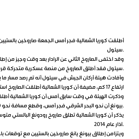
أطلقت كوريا الشمالية فجر أمس الجمعة صاروخين بالستيين
سيئول.
وقد اختفى الصاروخ الثاني عن الرادار بعد وقت وجيز من إ
سيئول فقد أطلق الصاروخ من منصة عسكرية متحركة قرب مدينة سونتشهون.
وأفادت هيئة أركان الجيش في سيئول أنه تم رصد مسار ما يع
ارتفاع 17 كم، مضيفة أن كوريا الشمالية أطلقت الصاروخ است
وذكرت الهيئة في وقت سابق أمس أن كوريا الشمالية أط
بيونغ أن نحو البحر الشرقي فجر أمس، وقطع مسافة نحو 800 كم.
آذار عام 2014.
ويتزامن إطلاق بيونغ يانغ صاروخين بالستيين مع توقعات با