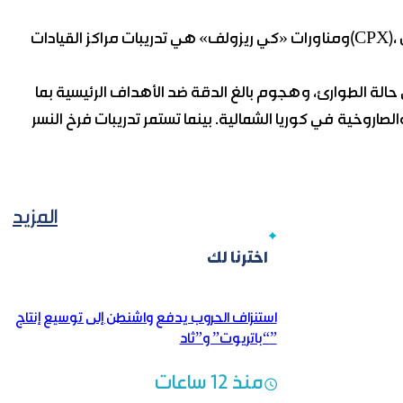
ومناورات «كي ريزولف» هي تدريبات مراكز القيادات(CPX)، جرت عبر المحاكاة الحاسوبية بمشاركة نحو 7 آلاف جندي من
الة الطوارئ، وهجوم بالغ الدقة ضد الأهداف الرئيسية بما
خية في كوريا الشمالية. بينما تستمر تدريبات فرخ النسر(FE)، وهي تدريبات
المزيد
اخترنا لك
استنزاف الحروب يدفع واشنطن إلى توسيع إنتاج
“باتريوت” و”ثاد”
منذ 12 ساعات