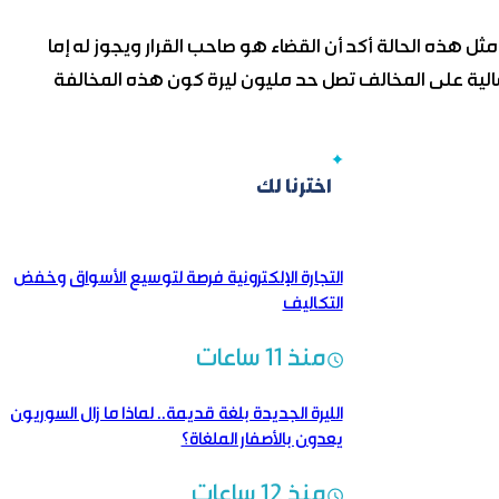
ل هذه الحالة أكد أن القضاء هو صاحب القرار ويجوز له إما
الية على المخالف تصل حد مليون ليرة كون هذه المخالفة
اخترنا لك
التجارة الإلكترونية فرصة لتوسيع الأسواق وخفض
التكاليف
منذ 11 ساعات
الليرة الجديدة بلغة قديمة..‏ لماذا ما زال السوريون
يعدون بالأصفار الملغاة؟
منذ 12 ساعات