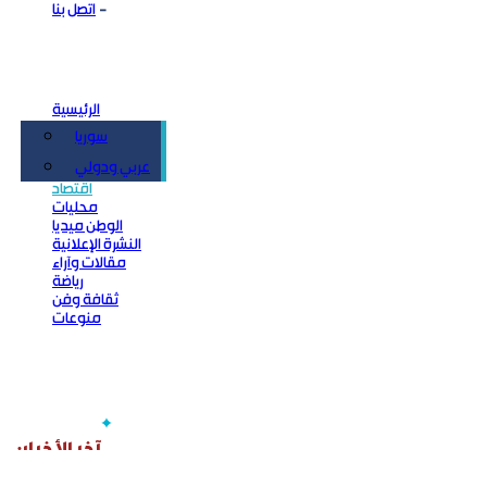
اتصل بنا
الرئيسية
سوريا
سياسة
عربي ودولي
اقتصاد
محليات
الوطن ميديا
النشرة الإعلانية
مقالات وآراء
رياضة
ثقافة وفن
منوعات