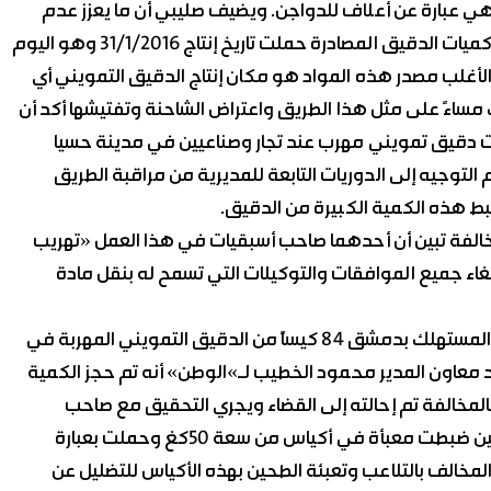
هي عبارة عن أعلاف للدواجن. ويضيف صليبي أن ما يعزز عدم
صدقية رواية المهربين أن مصدر الدقيق هو مدينة عدرا أن كميات الدقيق المصادرة حملت تاريخ إنتاج 31/1/2016 وهو اليوم
الأغلب مصدر هذه المواد هو مكان إنتاج الدقيق التمويني أي
ساءً على مثل هذا الطريق واعتراض الشاحنة وتفتيشها أكد أن
فة وأنه بناء على ضبط 4 حالات لكميات دقيق تمويني مهرب عند تجار وصناعيين في مدينة حسيا
لتوجيه إلى الدوريات التابعة للمديرية من مراقبة الطريق
ط هذه الكمية الكبيرة من الدقيق.
خالفة تبين أن أحدهما صاحب أسبقيات في هذا العمل «تهريب
بإلغاء جميع الموافقات والتوكيلات التي تسمح له بنقل مادة
وفي سياق مشابه ضبطت مديرية التجارة الداخلية وحماية المستهلك بدمشق 84 كيساً من الدقيق التمويني المهربة في
 معاون المدير محمود الخطيب لـ»الوطن» أنه تم حجز الكمية
المخالفة تم إحالته إلى القضاء ويجري التحقيق مع صاحب
المخالفة لمعرفة مصدر هذه الكميات علماً أن كميات الطحين ضبطت معبأة في أكياس من سعة 50كغ وحملت بعبارة
لمخالف بالتلاعب وتعبئة الطحين بهذه الأكياس للتضليل عن