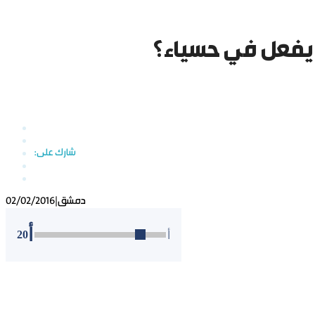
ا يفعل في حسياء؟
دمشق
|
02/02/2016
أ
20
أ