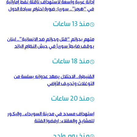
إدانة عربية واسعة لاستهداف ناقلة نفط إماراتية
في “هرمز”.. سوريا: ضرورة احترام سيادة الدول
منذ 13 ساعات
متهم بجرائم “قتل وجرائم ضد الإنسانية”.. لبنان
يوقف ضابطاً سورياً في جيش النظام البائد
منذ 18 ساعات
القنيطرة.. الاحتلال يصعّد عدوانه بسلسة من
التوغلات وتجريف الأراضي
منذ 20 ساعات
استهداف مسجد في مدينة السويداء.. والبكور
للمشايخ والعقلاء: ارفضوا الفتنة
منذ يوم واحد