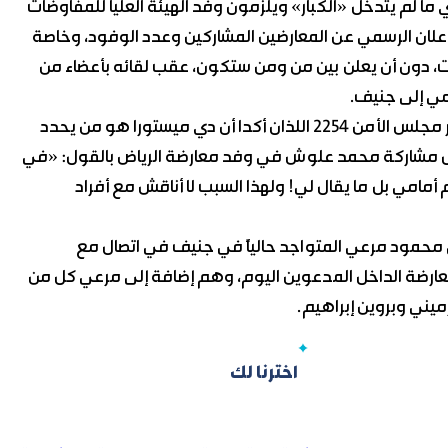
ي ما لم يتدخل «الكبار» ويلزمون وفد الهيئة العليا للمفاوضات
لإعلان الرسمي عن المعارضين المشاركين وعدد الوفود، وخاصة
ات، دون أن يعلن بين من ومن ستكون، عقب لقائه بأعضاء من
سمي إلى جنيف.
وفيما بدا تهرباً من مسؤولياته التي حددها بيان فيينا2 وقرار مجلس الأمن 2254 اللذان أكدا أن دي ميستورا هو من يحدد
ول مشاركة محمد علوش في وفد معارضة الرياض بالقول: «في
م أمامي بل ما يقال لي! ولهذا السبب لا أناقش مع أفراد
محمود مرعي المتواجد حالياً في جنيف في اتصال مع
عارضة الداخل المدعوين اليوم، وهم إضافة إلى مرعي كل من
ني وبروين إبراهيم.
اخترنا لك