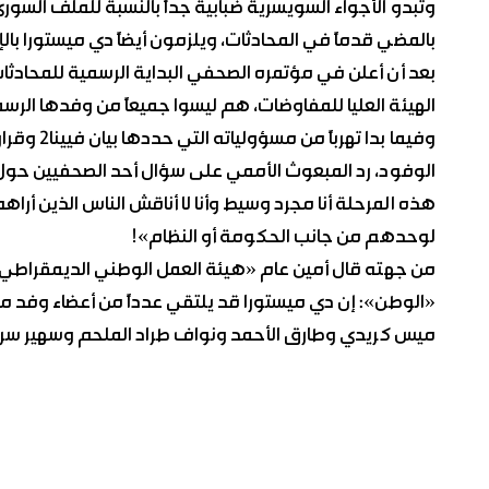
وتبدو الأجواء السويسرية ضبابية جداً بالنسبة للملف السور
بالمضي قدماً في المحادثات، ويلزمون أيضاً دي ميستورا با
بعد أن أعلن في مؤتمره الصحفي البداية الرسمية للمحادث
الهيئة العليا للمفاوضات، هم ليسوا جميعاً من وفدها الر
الوفود، رد المبعوث الأممي على سؤال أحد الصحفيين ح
هذه المرحلة أنا مجرد وسيط وأنا لا أناقش الناس الذين أراه
لوحدهم من جانب الحكومة أو النظام»!
من جهته قال أمين عام «هيئة العمل الوطني الديمقراطي 
«الوطن»: إن دي ميستورا قد يلتقي عدداً من أعضاء وفد م
ميس كريدي وطارق الأحمد ونواف طراد الملحم وسهير سرمي