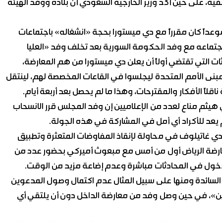
ية، على حين أكد وزير الخارجية السعودي أن بلاده ووفد الهيئة
عداً كان مقرراً مع دي ميستورا بحجة «انشغاله» باجتماعات
جتماعه مع وفد الحكومة السورية بعد تخلف وفد «العليا
 التي تقتضي أولاً أن يعلن دي ميستورا من هم المعارضة،
نى الأمم المتحدة ليجلسوا في القاعات المخصصة لهم، لينتقل
قلاً الأفكار والمقترحات، وهذا ما لم يحصل بعد أربعة أيام.
يثم مناع لعدد من الإعلاميين إن وفد المجلس قرر الانسحاب
 يعد للأكراد أي أمل في المشاركة في هذه الجولة.
دي غاتيلوف في محاولة لإنقاذ المفاوضات المتعثرة وتطبيق
قده وفد معارضة الرياض أول من أمس مع مبعوث أميركي بحضور عدد من
خول في المحادثات مباشرة وعدم إضاعة مزيد من الوقت.
 السائدة ومنها على سبيل المثال عدم اكتمال وصول المدعوين
ين»، في حين وصل وفد من معارضة الداخل دون أن يلتقي أي