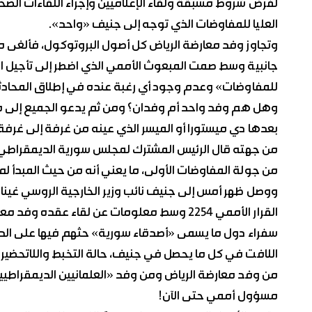
لفرض شروط مسبقة ولقاء الإعلاميين وإجراء اللقاءات الصحف
العليا للمفاوضات الذي توجه إلى جنيف «واحد».
وتجاوز وفد معارضة الرياض كل أصول البروتوكول، فألغى مو
جانبية وسط صمت المبعوث الأممي الذي اضطر إلى تأجيل ا
للمفاوضات» وعدم وجود أي رغبة عنده في إطلاق المحادثات
وهل هم وفد واحد أم وفدان؟ ومن ثم يدعو الجميع إلى مب
بعدها دي ميستورا أو الميسر الذي عينه من غرفة إلى غرفة نا
من جهته قال الرئيس المشترك لمجلس سورية الديمقراطي ه
من جولة المفاوضات الأولى، ما يعني أنه من حيث المبدأ لم
ووصل ظهر أمس إلى جنيف نائب وزير الخارجية الروسي غينا
القرار الأممي 2254 وسط معلومات عن لقاء ع
سفراء دول ما يسمى «أصدقاء سورية» حثهم فيها على الد
اللافت في كل ما يحصل في جنيف، حالة التخبط واللاتحضير
من وفد معارضة الرياض ومن وفد «العلمانيين الديمقراطي
مسؤول أممي حتى الآن!