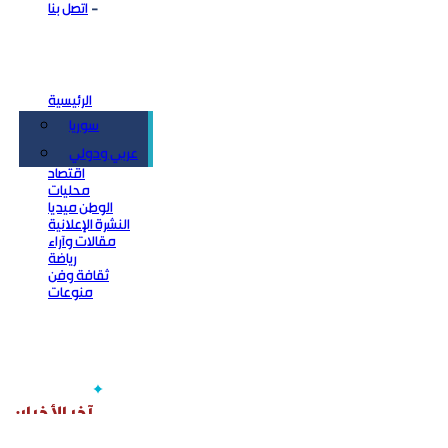
اتصل بنا
الرئيسية
سوريا
سياسة
عربي ودولي
اقتصاد
محليات
الوطن ميديا
النشرة الإعلانية
مقالات وآراء
رياضة
ثقافة وفن
منوعات