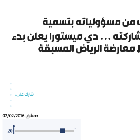
رب من مسؤولياته بتسمية
ركته … دي ميستورا يعلن بدء
دمشق
|
02/02/2016
أ
20
أ