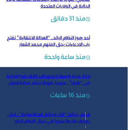
الجالية في الولايات المتحدة
منذ 31 دقائق
أحد رموز النظام البائد.. “العدالة الانتقالية” تفتح
باب الادعاءات بحق المتهم محمد الشعار
منذ ساعة واحدة
إدانة عربية واسعة لاستهداف ناقلة نفط إماراتية
في “هرمز”.. سوريا: ضرورة احترام سيادة الدول
منذ 16 ساعات
متهم بجرائم “قتل وجرائم ضد الإنسانية”.. لبنان
يوقف ضابطاً سورياً في جيش النظام البائد