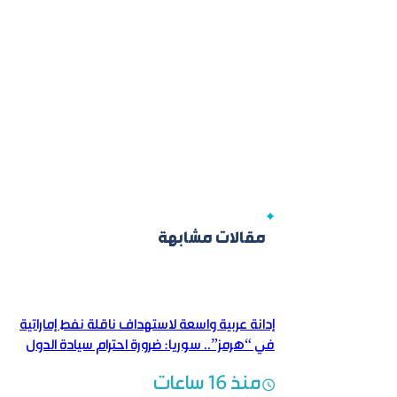
مقالات مشابهة
إدانة عربية واسعة لاستهداف ناقلة نفط إماراتية
في “هرمز”.. سوريا: ضرورة احترام سيادة الدول
منذ 16 ساعات