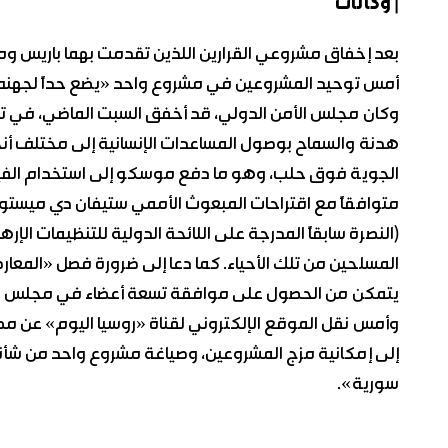
| وكالات
بعد إخفاق مشروعي القرارين اللذين تقدمت بهما باريس وم
أمس توحيد المشروعين في مشروع واحد «يضع حداً لجهن
وكان مجلس الأمن الدولي، قد أخفق السبت الماضي، في تب
هدنة والسماح بوصول المساعدات الإنسانية إلى مختلف أنح
الجوية فوق حلب، وهو ما دفع موسكو إلى استخدام الفيت
متوافقاً مع اقتراحات المبعوث الأممي ستيفان دي ميستو
(النصرة سابقاً المدرجة على اللائحة الدولية للتنظيمات ا
المسلحين من تلك الأحياء. كما دعا إلى ضرورة فصل «المعارض
يتمكن من الحصول على موافقة تسعة أعضاء في مجلس الأمن،
وأمس نقل الموقع الإلكتروني لقناة «روسيا اليوم» عن مصاد
إلى إمكانية مزج المشروعين، وصياغة مشروع واحد من شأنه
سورية».