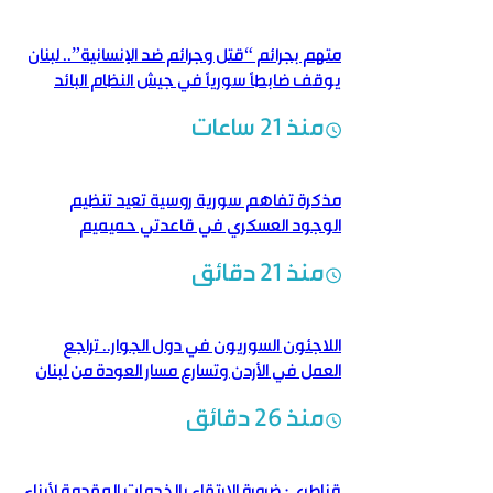
متهم بجرائم “قتل وجرائم ضد الإنسانية”.. لبنان
يوقف ضابطاً سورياً في جيش النظام البائد
منذ 21 ساعات
مذكرة تفاهم سورية روسية تعيد تنظيم
الوجود العسكري في قاعدتي حميميم
وطرطوس
منذ 21 دقائق
اللاجئون السوريون في دول الجوار.. تراجع
العمل في الأردن وتسارع مسار العودة من لبنان
منذ 26 دقائق
قناطري: ضرورة الارتقاء بالخدمات المقدمة لأبناء