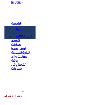
اتصل بنا
الرئيسية
سوريا
سياسة
عربي ودولي
اقتصاد
محليات
الوطن ميديا
النشرة الإعلانية
مقالات وآراء
رياضة
ثقافة وفن
منوعات