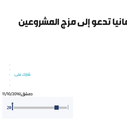
انيا تدعو إلى مزج المشروعين
دمشق
|
11/10/2016
أ
20
أ