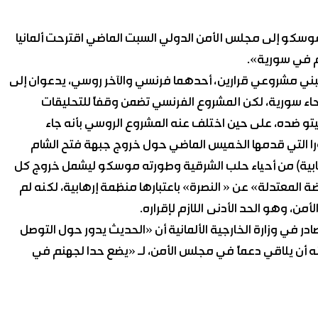
وسكو إلى مجلس الأمن الدولي السبت الماضي اقترحت ألمانيا
م في سورية».
ني مشروعي قرارين، أحدهما فرنسي والآخر روسي، يدعوان إلى
اء سورية، لكن المشروع الفرنسي تضمن وقفاً للتحليقات
و ضده، على حين اختلف عنه المشروع الروسي بأنه جاء
را التي قدمها الخميس الماضي حول خروج جبهة فتح الشام
لإرهابية) من أحياء حلب الشرقية وطورته موسكو ليشمل خروج كل
ة المعتدلة» عن « النصرة» باعتبارها منظمة إرهابية، لكنه لم
 وهو الحد الأدنى اللازم لإقراره.
ر في وزارة الخارجية الألمانية أن «الحديث يدور حول التوصل
 أن يلاقي دعماً في مجلس الأمن، لـ «يضع حدا لجهنم في