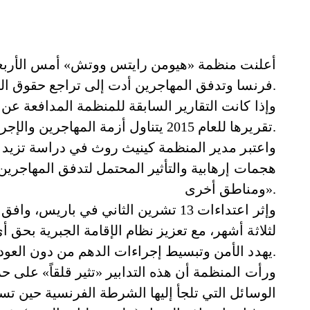
أعلنت منظمة «هيومن رايتس ووتش» أمس الأربعاء 
فرنسا وتدفق المهاجرين أدت إلى تراجع حقوق الإنسان في أوروبا في 2015.
وإذا كانت التقارير السابقة للمنظمة المدافعة ع
تقريرها للعام 2015 يتناول أزمة المهاجرين والإجراءات التي اتخذت في أوروبا إثر اعتداءات فرنسا.
هجمات إرهابية والتأثير المحتمل لتدفق المهاجرين
ومناطق أخرى».
وإثر اعتداءات 13 تشرين الثاني في بار
لثلاثة أشهر، مع تعزيز نظام الإقامة الجبرية بحق
يهدد الأمن وتبسيط إجراءات الدهم من دون العودة إلى السلطة القضائية.
ورأت المنظمة أن هذه التدابير «تثير قلقاً» على حري
الوسائل التي تلجأ إليها الشرطة الفرنسية حين تس