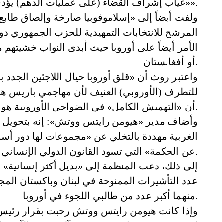
«غياب إشراف القضاء (على عمليات الدهم) يؤدي إلى تراجع (في مراقبة) مظهر الشبان المسلمين».
ولفت أيضاً إلى «إسلاموفوبيا صارخة وإلصاق طابع 
المرشح للانتخابات التمهيدية للحزب الجمهوري دون
الأمر أيضاً على أوروبا حيث أبدى النواب خشيتهم 
أو أفغانستان.
واعتبر روث أن «قلق أوروبا حيال اللاجئين الجدد ب
للتطرف (الأوروبي) العنيف لأن مهاجمي باريس هم
أن «التهميش الكامل» في الضواحي الأوروبية هو أحد أسباب التطرف.
وأضاف مدير «هيومن رايتس ووتش»: إنه بتحويل ال
الغربية مهددة بالتخلي عن «مجموعات لها دور أسا
عن الحكمة» التي تسود القانون الدولي الإنساني.
إلى ذلك، دعت المنظمة إلى «بديل أكثر إنسانية» 
عدد التأشيرات الممنوحة في لبنان وباكستان المجا
منهما أكبر عدد من طالبي اللجوء في أوروبا.