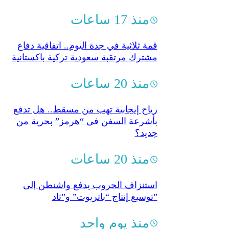
منذ 17 ساعات
قمة ثلاثية في جدة اليوم.. اتفاقية دفاع
مشترك مرتقبة سعودية تركية باكستانية
منذ 20 ساعات
رياح إيجابية تهب من مسقط.. هل تدفع
بأشرعة السفن في “هرمز” بحرية من
جديد؟
منذ 20 ساعات
استنزاف الحروب يدفع واشنطن إلى
توسيع إنتاج “باتريوت” و”ثاد”
منذ يوم واحد