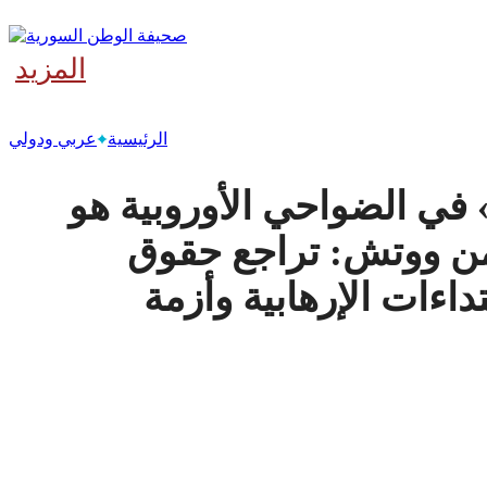
المزيد
‫آخر
الرئيسية
عربي ودولي
 في الضواحي الأوروبية هو
ن ووتش: تراجع حقوق
داءات الإرهابية وأزمة