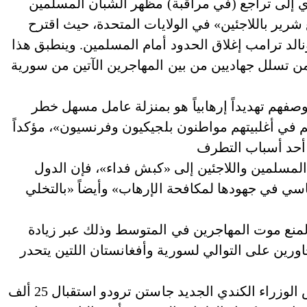
شرير باللاجئين» في الولايات المتحدة، حيث اقترح
الد ترامب إغلاق الحدود أمام المسلمين. وينطبق هذا
من تسلل جهاديين من بين المهاجرين الآتين من سورية
وصفهم تهديداً إرهابياً هو بمنزلة عامل مسهل خطر
 في أغلبيتهم مواطنون بلجيكيون وفرنسيون»، مؤكداً
مسلمين واللاجئين إلى «كبش فداء»، فإن الدول
سي في جهودها لمكافحة الإرهاب» وأيضاً «بالتخلي
لمنع موت المهاجرين في المتوسط وذلك عبر زيادة
ورين على التوالي لسورية وأفغانستان اللتين يتحدر
وإذا كانت هيومن رايتس ووتش رحبت بقرار رئيس الوزراء الكندي الجديد جاستن ترودو استقبال 25 ألف