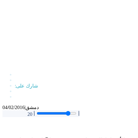
دمشق
|
04/02/2016
أ
أ
20