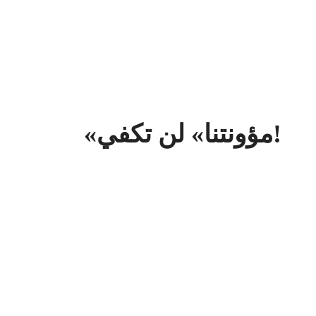
«مؤونتنا» لن تكفي!