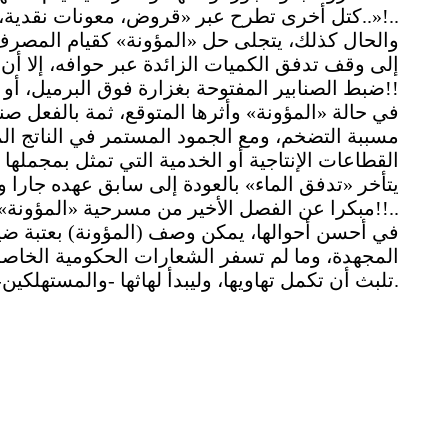
كتل أخرى تطرح عبر «قروض، معونات نقدية، تعويضات، بدلات أخرى..»!..
والحال كذلك، يتجلى حل «المؤونة» كقيام المصر
إلى وقف تدفق الكميات الزائدة عبر حوافه، إلا أن 
ضبط الصنابير المفتوحة بغزارة فوق البرميل، أو إيجاد قنوات أخرى لتصريف الفائض منه!!
في حالة «المؤونة» وأثرها المتوقع، ثمة بالفعل صنا
مسببة التضخم، ومع الجمود المستمر في الناتج 
القطاعات الإنتاجية أو الخدمية التي تمثل بمجملها 
يتأخر «تدفق الماء» بالعودة إلى سابق عهده جارا ور
مبكرا عن الفصل الأخير من مسرحية «المؤونة» القصيرة!!..
في أحسن أحوالها، يمكن وصف (المؤونة) بعتبة ضيق
المجهدة، وما لم تسفر الشعارات الحكومية الخاصة ذ
تلبث أن تكمل تهاويها، وليبدأ لهاثها -والمستهلكين- مجددا.