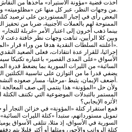
أخذت قضية «مؤونة الاستيراد» مأخذها من النقاش
من وجهات النظر، عبر كل منها عن «مظلوميته» والتضرر المحتمل لمصالحه.
البعض رأى في إجبار المستوردين على ترصيد كتلة 
الممنوحة لهم بالعملات الأجنبية، ضربا من تحفيز 
بينما ذهب آخرون إلى اعتبار الأمر «غربلة للتجا
وبين كلا الرأيين، تناهت وجهات نظر خافتة دعت لا
أعلنته السلطات النقدية هدفا من وراء قرار «المؤونة».
إجرائيا، للقرار عدة انتقادات، فعلى الصعيد النقدي
الأسواق «على المدى القصير» باعتباره تكتيكا س
السائبة» من الليرات السورية بما يضغط قدرة الم
يضفي قدرا ما من التوازن على تناسبية الكتلتين 
أضعف الإيمان، يثبط -مرحليا- مسار صعوده النشط.
ولأن حل «المؤونة» هذا ينتمي إلى صف المعالجة ا
المستمر بالتبدلات الموضوعية التي تكتنف الكتلة ا
لأثره الإيجابي؟!
فمع استقرار كتلة «المؤونة» في خزائن التجار 
تمويل مستورداتهم، ستبدأ «كتلة الليرات السائبة» 
كتلة الرواتب والأجور، ومثلها أو أكثر قليلا يتم دف