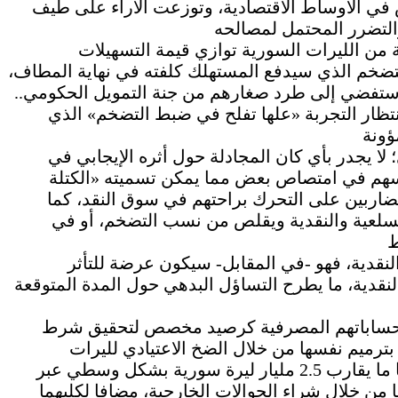
 في الأوساط الاقتصادية، وتوزعت الآراء على طيف
من الليرات السورية توازي قيمة التسهيلات
التضخم الذي سيدفع المستهلك كلفته في نهاية المطاف،
ر» ستفضي إلى طرد صغارهم من جنة التمويل الحكومي..
نتظار التجربة «علها تفلح في ضبط التضخم» الذي
؛ لا يجدر بأي كان المجادلة حول أثره الإيجابي في
يسهم في امتصاص بعض مما يمكن تسميته «الكتلة
ضاربين على التحرك براحتهم في سوق النقد، كما
السلعية والنقدية ويقلص من نسب التضخم، أو في
لنقدية، فهو -في المقابل- سيكون عرضة للتأثر
لنقدية، ما يطرح التساؤل البدهي حول المدة المتوقعة
أو حساباتهم المصرفية كرصيد مخصص لتحقيق شرط
بترميم نفسها من خلال الضخ الاعتيادي لليرات
السورية في الأسواق، إذ مثلا، تتلقى الأسواق يوميا ما يقارب 2.5 مليار ليرة سورية بشكل وسطي عبر
قها من خلال شراء الحوالات الخارجية، مضافا لكليهما