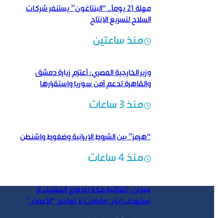
مهلة 21 يوماً.. “البنتاغون” يستنفر شركات
السلاح لتسريع الإنتاج
منذ ساعتين
وزير الخارجية المصري: أعتزم زيارة دمشق
والقاهرة تدعم أمن سوريا واستقرارها
منذ 3 ساعات
“هرمز” بين الشروط الإيرانية وضغوط واشنطن
منذ 4 ساعات
فيدان: اتفاقية مكة للدفاع المشترك لا
تستهدف إيران مادامت لا تهاجم “الأعضاء”