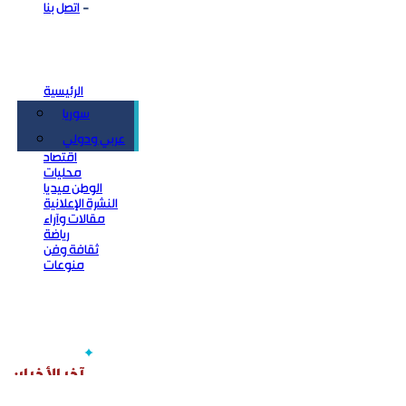
اتصل بنا
الرئيسية
سوريا
سياسة
عربي ودولي
اقتصاد
محليات
الوطن ميديا
النشرة الإعلانية
مقالات وآراء
رياضة
ثقافة وفن
منوعات