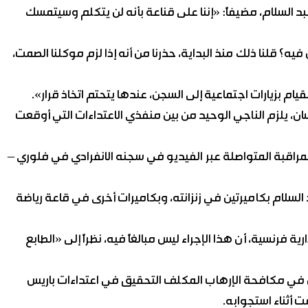
بد السلام، مضيفاً: «إننا على قناعة بأنه لن يتكلم وسيتمسك
يه؟ قلنا ذلك منذ البداية، حذرنا من أنه إذا لزم موكلنا الصمت،
ام بزيارات اجتماعية إلى السجن، عندها يتحتم اتخاذ قرار».
قله من بلجيكا حيث تم اعتقاله إلى فرنسا في 27 نيسان، يلزم الناجي الوحيد من بين منفذي الاعتداءات التي أوقعت
قبة المتواصلة عبر الفيديو في سجنه الانفرادي في فلوري –
د السلام بكاميرتين في زنزانته، وبكاميرات أخرى في قاعة رياضة
 فرنسية، أن هذا الإجراء ليس مبالغاً فيه، نظراً إلى «الطابع
 في مكافحة الإرهاب المكلف التحقيق في اعتداءات باريس
 أثناء استجوابه.