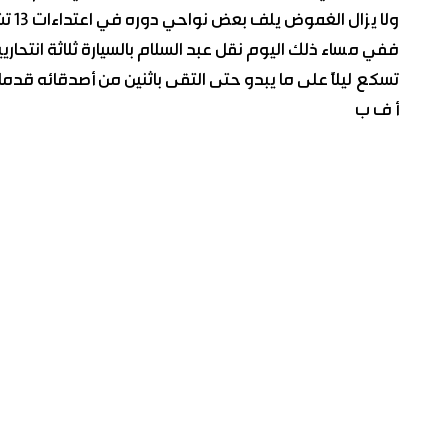
ولا يزال الغموض يلف بعض نواحي دوره في اعتداءات 13 تشرين الثاني 2015.
ففي مساء ذلك اليوم نقل عبد السلام بالسيارة ثلاثة انتحا
تسكع ليلاً على ما يبدو حتى التقى باثنين من أصدقائه قدما 
أ ف ب