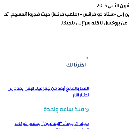
ريين إلى «ستاد دو فرانس» (ملعب فرنسا) حيث فجروا أنفسهم، ثم
من بروكسل لنقله سراً إلى بلجيكا.
اخترنا لك
المخا والضالع أبعد من جغرافيا.. اليمن يعود إلى
اختبار النار
منذ ساعة واحدة
مهلة 21 يوماً.. “البنتاغون” يستنفر شركات