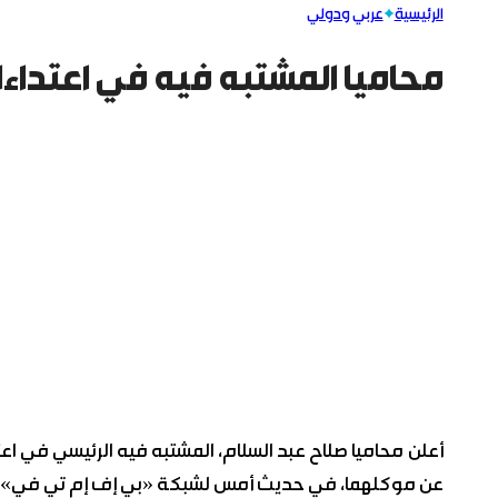
الرئيسية
عربي ودولي
محاميا المشتبه فيه في اعتداءا
عن موكلهما، في حديث أمس لشبكة «بي إف إم تي في». وق