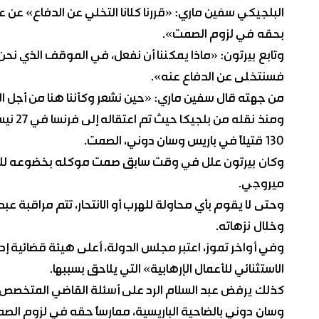
البلجيكي سفين ماري: «قررنا كلانا التخلي عن الدفاع» عن ع
بحقه في لزوم الصمت».
وتابع بيرتون: «ماذا يمكننا أن نفعل، في الموقف الذي نحن ف
فسنتخلى عن الدفاع عنه».
من جهته قال سفين ماري: «حين نشعر وكأننا هنا من أجل القي
ومنذ ن
130 قتيلاً في باريس وسان دوني، الصمت.
وكان بيرتون علل في وقت سابق صمت موكله بخضوعه للمرا
ميروجي.
وحتى لا يقوم بأي محاولة للهرب أو الانتحار، تتم مراقبة عب
وخلال نزهاته.
وفي أواخر تموز، اعتبر مجلس الدولة، أعلى هيئة قضائية إدارية
الاستثنائي للأعمال الإرهابية» التي يلاحق بسببها.
كذلك يرفض عبد السلام الرد على أسئلة القاضي المتخصص
وسان دوني بالضاحية الباريسية، ممارساً حقه في لزوم الصمت