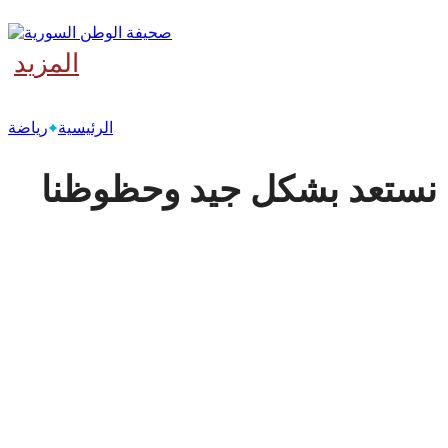
المزيد
‫آخر
الرئيسية
رياضة
: نستعد بشكل جيد وحظوظنا