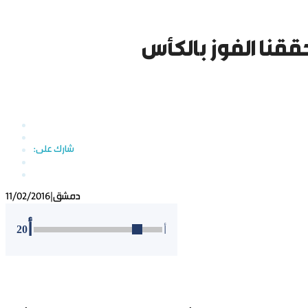
قنا الفوز بالكأس
دمشق
|
11/02/2016
أ
20
أ