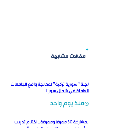
مقالات مشابهة
لجنة “سورية تركية” لمعالجة واقع الجامعات
العاملة في شمال سوريا
منذ يوم واحد
بمشاركة 30 ممرضاً وممرضة.. اختتام تدريب