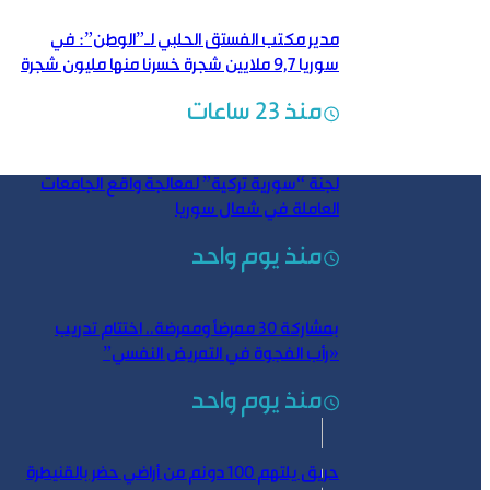
مدير مكتب الفستق الحلبي لـ”الوطن”: في
سوريا 9,7 ملايين شجرة خسرنا منها مليون شجرة
منذ 23 ساعات
لجنة “سورية تركية” لمعالجة واقع الجامعات
العاملة في شمال سوريا
منذ يوم واحد
بمشاركة 30 ممرضاً وممرضة.. اختتام تدريب
«رأب الفجوة في التمريض النفسي”
منذ يوم واحد
حريق يلتهم 100 دونم من أراضي حضر بالقنيطرة