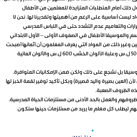
ذلك أمام المتطلبات المتزايدة للمعلمين من الأطفال
 ليست أساسية على الرغم من أهميتها وتقديرنا لها. نحن لا
قرارات والتعاميم عدم التشدد حتى في اللباس المدرسي
 والموسيقا الأطفال في الصفوف الأولى – الأول الابتدائي
ين وغير ذلك من المواد التي يعرف المعلمون أن أثمانها أصبحت
فوق طاقة الأهل إذ يصل سعر علبة المعجون العادي إلى 500 ل.س وعلبة الألوان الخشب 600 ل.س والألوان المائية
و الموسيقا بل نشجع على ذلك ولكن ضمن الإمكانيات المتوافرة.
 (العين بصيرة واليد قصيرة) وبكل تأكيد توفير لقمة الخبز لها
ذه الظروف الصعبة.
 ظروفهم والعمل بالحد الأدنى من مستلزمات الحياة المدرسية.
الهم ليطلب كل معلم ما يريد من مستلزمات حينها ستكون