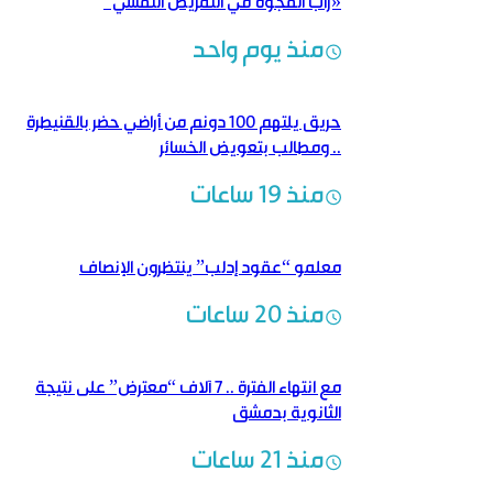
«رأب الفجوة في التمريض النفسي”
منذ يوم واحد
حريق يلتهم 100 دونم من أراضي حضر بالقنيطرة
.. ومطالب بتعويض الخسائر
منذ 19 ساعات
معلمو “عقود إدلب” ينتظرون الإنصاف
منذ 20 ساعات
مع انتهاء الفترة .. 7 آلاف “معترض” على نتيجة
الثانوية بدمشق
منذ 21 ساعات