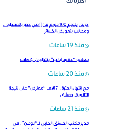
اخترنا لك
حريق يلتهم 100 دونم من أراضي حضر بالقنيطرة ..
ومطالب بتعويض الخسائر
منذ 19 ساعات
معلمو “عقود إدلب” ينتظرون الإنصاف
منذ 20 ساعات
مع انتهاء الفترة .. 7 آلاف “معترض” على نتيجة
الثانوية بدمشق
منذ 21 ساعات
مدير مكتب الفستق الحلبي لـ”الوطن”: في