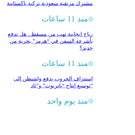
مشترك مرتقبة سعودية تركية باكستانية
منذ 11 ساعات
رياح إيجابية تهب من مسقط.. هل تدفع
بأشرعة السفن في “هرمز” بحرية من
جديد؟
منذ 11 ساعات
استنزاف الحروب يدفع واشنطن إلى
توسيع إنتاج “باتريوت” و”ثاد”
منذ يوم واحد