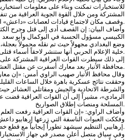
للاستخبارات تمكنت وبناء على معلومات استخبارية 
المشتركة ومن خلال القوة الجوية العراقية من تنف
وقصف مكان لاجتماع قيادات لعصابات «داعش» الإرهابية.
وأضاف البيان: إن القصف أدى إلى قتل وجرح الكثير
الكبيسي مسؤول الحسبة في البوكمال وأبو سعد ا
وضع البغدادي مجهولاً حيث تم نقله محمولاً بعجل
خلية الإعلام الحربي أنها ستنشر لاحقاً أسماء قتلى التنظيم الإرهابي في هذه العملية.
إلى ذلك سيطرت القوات العراقية المشتركة على 
محافظة الأنبار بعد معارك أسفرت عن مقتل العشرات من الإرهابيين.
وقال محافظ الأنبار صهيب الراوي أمس: «إن معار
وحققت نتائج عسكرية باهرة خلال الساعات القليل
والشرطة الاتحادية والجيش ومقاتلي العشائر حيث
الرمادي»، مشيراً إلى أن القوات العراقية قضت 
المسلحة ومنصات إطلاق الصواريخ.
وأضاف الراوي: «إن القوات العراقية رفعت العلم 
وفككت العبوات الناسفة التي زرعها إرهابيو داعش»
إرهابيي التنظيم سيشهد تطوراً إيجابياً مع قطع خطوط إمدادهم وتفجير مخابئ أسلحتهم وصواريخهم.