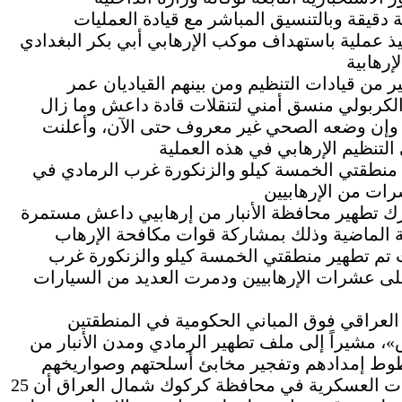
دقيقة وبالتنسيق المباشر مع قيادة العمليات
يذ عملية باستهداف موكب الإرهابي أبي بكر البغدادي
 من قيادات التنظيم ومن بينهم القياديان عمر
لكربولي منسق أمني لتنقلات قادة داعش وما زال
ة، وإن وضعه الصحي غير معروف حتى الآن، وأعلنت
منطقتي الخمسة كيلو والزنكورة غرب الرمادي في
ك تطهير محافظة الأنبار من إرهابيي داعش مستمرة
ة الماضية وذلك بمشاركة قوات مكافحة الإرهاب
 تم تطهير منطقتي الخمسة كيلو والزنكورة غرب
على عشرات الإرهابيين ودمرت العديد من السيارات
العراقي فوق المباني الحكومية في المنطقتين
، مشيراً إلى ملف تطهير الرمادي ومدن الأنبار من
وفي سياق متصل أعلن مصدر في جهاز الاستخبارات العسكرية في محافظة كركوك شمال العراق أن 25