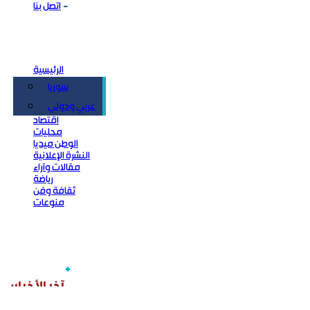
اتصل بنا
الرئيسية
سوريا
سياسة
عربي ودولي
اقتصاد
محليات
الوطن ميديا
النشرة الإعلانية
مقالات وآراء
رياضة
ثقافة وفن
منوعات