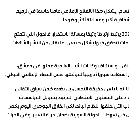
سام، يشكل هذا الانفتاح الإعلامي عاملاً حاسماً في ترميم
شفافية أكبر ومساءلة أكثر وضوحاً.
كما أن تحسن ترتيب سوريا في مؤشر حرية الصحافة لعام 2026 يرتبط ارتباطاً وثيقاً بمسألة الاستقرار، فالدول التي تتمتع
ومات تتدفق فيها بشكل طبيعي، ما يقلل من انتشار الشائعات
فى، واستئناف وكالات الأنباء العالمية عملها في دمشق،
ستعادة سوريا تدريجياً لموقعها ضمن الفضاء الإعلامي الدولي.
لا أنه لا يلغي حقيقة التحسن، بل يضعه ضمن سياق انتقالي
سواء على المستوى الاقتصادي المرتبط بتمويل المؤسسات
ب التي خلفها النظام البائد، لكن الفارق الجوهري اليوم يكمن
في تعهدات الدولة السورية بضمان حرية التعبير، وفي الحراك