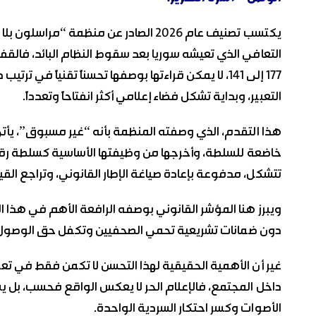
يكتسب تصنيف عام 2026 الصادر عن منظمة 
177 إلى 141، لا يمكن قراءتها بوصفها تحسناً تقنياً ف
التعبير، وبداية تشكل فضاء إعلامي أكثر انفتاحاً وتعدداً.
هذا التقدم، الذي وصفته المنظمة بأنه “غير مسبوق”، يأت
خاضعة للسلطة، وأخرجها من وظيفتها الأساسية كسلطة رقاب
تتشكل، مدفوعة بإعادة صياغة الإطار القانوني، وتراجع الق
ويبرز هنا المؤشر القانوني بوصفه الرافعة الأهم في هذا ا
دون ضمانات تشريعية تحمي الصحفيين وتكفل حق الوصول 
غير أن الأهمية الحقيقية لهذا التحسن لا تكمن فقط في تعزيز
داخل المجتمع، فالإعلام الحر لا يعكس الواقع فحسب، بل يس
الأصوات وكسر احتكار السردية الواحدة.