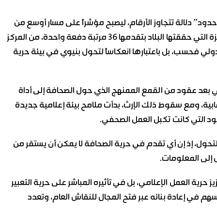
“مراسلون بلا حدود” دلالة تتجاوز الأرقام، ليصبح مؤشراً على مسار أوسع من
التعافي الذي تعيشه سوريا بعد سقوط النظام البائد، فالقفزة التي حققتها البلاد بتقدمها 36 مرتبة دفعة واحدة، من المركز
ي ترتيب دولي فحسب، بل باعتبارها انعكاساً لتحول بنيوي في بيئة حرية
ي بعد عقود من القمع الممنهج الذي حول الصحافة إلى أداة
ية، ومع سقوط ذلك الإرث، بدأت ملامح بيئة إعلامية جديدة
يود التي كانت تكبل العمل الصحفي.
لتحول، إذ إن أي تقدم في حرية الصحافة لا يمكن أن يستقر من
إلى المعلومات.
 حرية العمل الإعلامي، بل في تأثيره المباشر على حرية التعبير
هم في إعادة بنائه عبر فتح المجال للنقاش العام، وتعدد