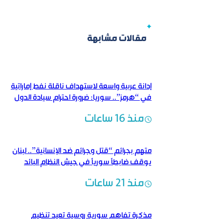
مقالات مشابهة
إدانة عربية واسعة لاستهداف ناقلة نفط إماراتية
في “هرمز”.. سوريا: ضرورة احترام سيادة الدول
منذ 16 ساعات
متهم بجرائم “قتل وجرائم ضد الإنسانية”.. لبنان
يوقف ضابطاً سورياً في جيش النظام البائد
منذ 21 ساعات
مذكرة تفاهم سورية روسية تعيد تنظيم