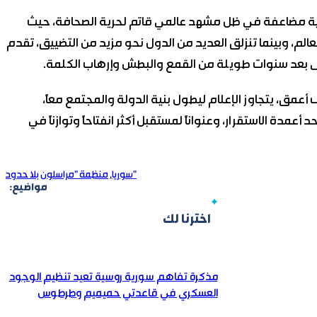
ة مضاعفة في ظل مشهد عالمي قاتم لحرية الصحافة، حيث
الم، وبينما تنزلق العديد من الدول نحو مزيد من التضييق، تقدم
حتى بعد سنوات طويلة من القمع والبطش وإرهاب الكلمة.
 أعمق، يتجاوز الإعلام ليطول بنية الدولة والمجتمع معاً،
مدة الاستقرار، وعنواناً لمستقبل أكثر انفتاحاً وتوازناً في
منظمة "مراسلون بلا حدود"
سوريا
,
مواضيع:
اخترنا لك
مذكرة تفاهم سورية روسية تعيد تنظيم الوجود
العسكري في قاعدتي حميميم وطرطوس