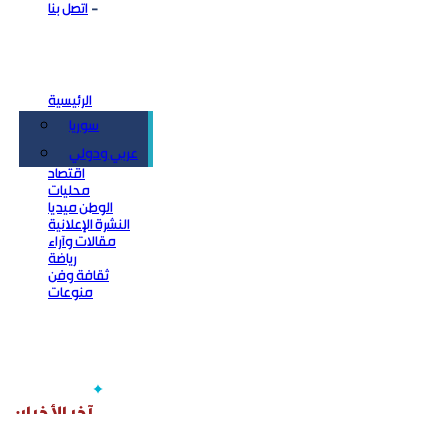
اتصل بنا
الرئيسية
سوريا
سياسة
عربي ودولي
اقتصاد
محليات
الوطن ميديا
النشرة الإعلانية
مقالات وآراء
رياضة
ثقافة وفن
منوعات