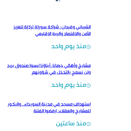
الشيباني وفيدان: شراكة سوريّة تركيّة لتعزيز
الأمن والاقتصاد والربط الإقليمي
منذ يوم واحد
مشايخ وأهالي جرمانا: أبناؤنا ليسوا صندوق بريد
ولن نسمح بالتدخل في شؤونهم
منذ يوم واحد
استهداف مسجد في مدينة السويداء.. والبكور
للمشايخ والعقلاء: ارفضوا الفتنة
منذ ساعتين