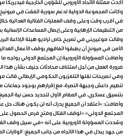
أكدت ممثلة الاتحاد الأوروبي للشؤون الخارجية فيديريكا مو
وكانت المجموعة الدولية لدعم سورية اتفقت في ميونيخ 
في أقرب وقت وعلى وقف العمليات القتالية العدائية خل
من التنظيمات الإرهابية وعلى إيصال المساعدات الإنسانية
وقالت موغيريني في تصريح خاص لراديو هيئة الإذاعة البريط
الأمن في ميونخ أن يطبقوا اتفاقهم بوقف الأعمال العدائي
وأضافت المسؤولة الأوروبية إن المجتمع الدولي يواجه ما
ضرورة العمل من أجل استئناف محادثات جنيف بشأن هذا ال
وفي تصريحات نقلها التلفزيون الحكومي الإيطالي قالت
تنظيم داعش وجبهة النصرة، مع إقرارهم بوجود جماعات مع
بتنسيق عسكري، في المقام الأول لتحديد حسن نية الجميع
وأضافت: «أعتقد أن الجميع يدرك أنه لن يكون هناك حل 
المجتمع الدولي» «لوقف القتال وفتح فرص الحصول على ا
وشددت المسؤولة الأوروبية على أنه «في سبيل وقف القتال 
من جهد يبذل في هذا الاتجاه من جانب الجميع: الولايات ال