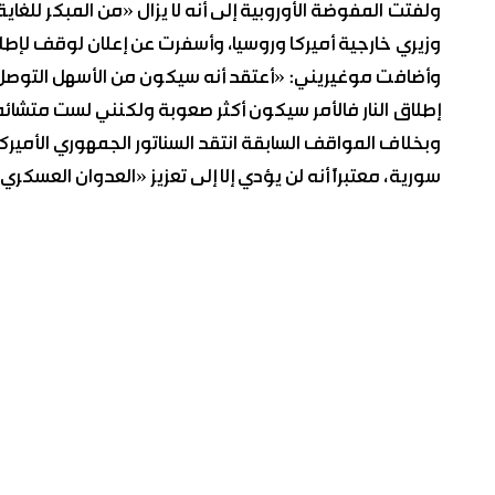
ولفتت المفوضة الأوروبية إلى أنه لا يزال «من المبكر لل
وزيري خارجية أميركا وروسيا، وأسفرت عن إعلان لوقف لإطلاق
وأضافت موغيريني: «أعتقد أنه سيكون من الأسهل التوصل إل
إطلاق النار فالأمر سيكون أكثر صعوبة ولكنني لست متشائمة
وبخلاف المواقف السابقة انتقد السناتور الجمهوري الأمير
سورية، معتبراً أنه لن يؤدي إلا إلى تعزيز «العدوان العس