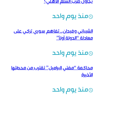
يحاول ضرب السلم الأهلي؟
منذ يوم واحد
الشيباني وفيدان.. تفاهم سوري تركي على
معادلة “الدولة أولاً”
منذ يوم واحد
محاكمة “مفتي البراميل” تقترب من محطتها
الأخيرة
منذ يوم واحد