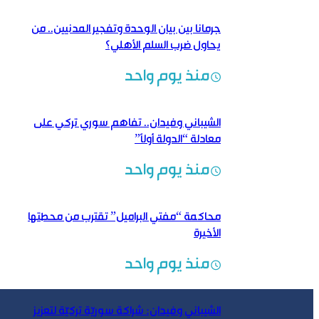
جرمانا بين بيان الوحدة وتفجير المدنيين.. من
يحاول ضرب السلم الأهلي؟
منذ يوم واحد
الشيباني وفيدان.. تفاهم سوري تركي على
معادلة “الدولة أولاً”
منذ يوم واحد
محاكمة “مفتي البراميل” تقترب من محطتها
الأخيرة
منذ يوم واحد
الشيباني وفيدان: شراكة سوريّة تركيّة لتعزيز