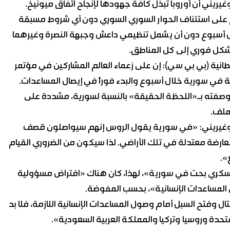
غيريني أن أوروبا تبذل كافة جهودها لإنجاح اتفاق ميونيخ.
على استئناف الحوار السوري السوري دون أي شروط مسبقة
ال أسبوع دون أن يشمل تنظيمي داعش وجبهة النصرة وغيرهما
 بشكل فوري إلى كل المناطق.
انية (بي بي سي): إن على زعماء العالم المشاركين في مؤتمر
ة في سورية خلال أسبوع والبدء فوراً في إيصال المساعدات.
 وصفته بـ«اللحظة الحقيقة» بالنسبة لسورية، مشددة على
ملف.
 موغيريني: «في سورية يقول الروس إنهم سيواصلون قصف
ارضة معتدلة في تلك الأراضي. لذا سيكون من الضروري القيام
».
عسكري بحت في سورية»، لهذا، كان هناك «افتراض مسؤولية
لمساعدات الإنسانية»، بحسب المفوضة.
وفتح السبل أمام وصول المساعدات الإنسانية اللازمة، فلا بد
متحدة وروسيا وتركيا والمملكة العربية السعودية».