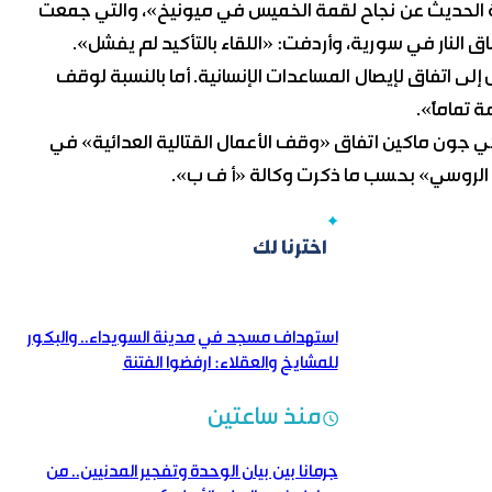
غاية الحديث عن نجاح لقمة الخميس في ميونيخ»، والتي جمعت
 النار في سورية، وأردفت: «اللقاء بالتأكيد لم يفشل».
ى اتفاق لإيصال المساعدات الإنسانية. أما بالنسبة لوقف
 تماماً».
كي جون ماكين اتفاق «وقف الأعمال القتالية العدائية» في
كري الروسي» بحسب ما ذكرت وكالة «أ ف ب».
اخترنا لك
استهداف مسجد في مدينة السويداء.. والبكور
للمشايخ والعقلاء: ارفضوا الفتنة
منذ ساعتين
جرمانا بين بيان الوحدة وتفجير المدنيين.. من