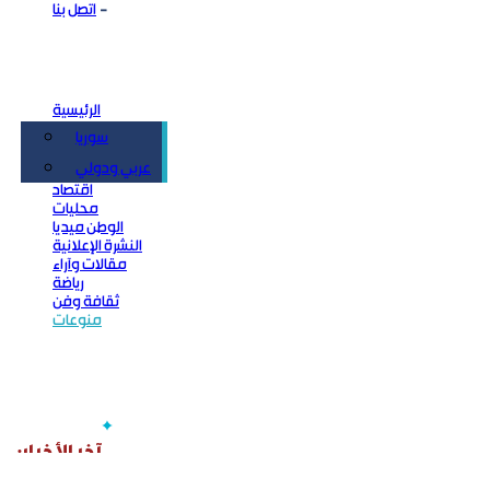
اتصل بنا
الرئيسية
سوريا
سياسة
عربي ودولي
اقتصاد
محليات
الوطن ميديا
النشرة الإعلانية
مقالات وآراء
رياضة
ثقافة وفن
منوعات