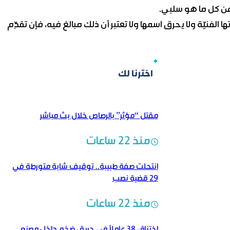
عن كل ما هو سلبي.
الفنيّة ولا يحرق اسمها ولا تعتبر أن ذلك مبالغ فيه، فإن تقدِّم
اخترنا لك
مقتل “مؤثر” بالرصاص خلال بث مباشر
منذ 22 ساعات
انتحلت صفة طبيبة.. توقيف شابة متورطة في
29 قضية نصب
منذ 22 ساعات
اختناق 38 عاملاً في حريق ضخم داخل مصنع