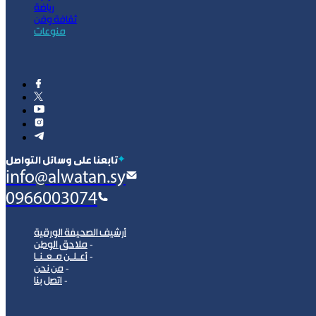
رياضة
ثقافة وفن
منوعات
‫تابعنا على وسائل التواصل
info@alwatan.sy
0966003074
أرشيف الصحيفة الورقية
ملاحق الوطن
أعـلـن مـعـنـا
من نحن
اتصل بنا