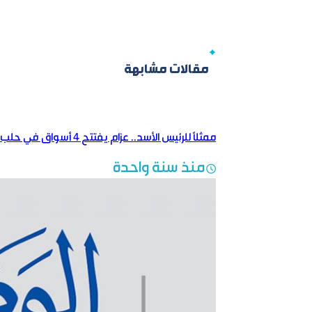
مقالات مشابهة
ممثلاً للرئيس الأسد.. عزام يفتتح 4 أسواق في حلب القديمة.. و«العاديات» تحتفل بـ«مئويتها»
منذ سنة واحدة