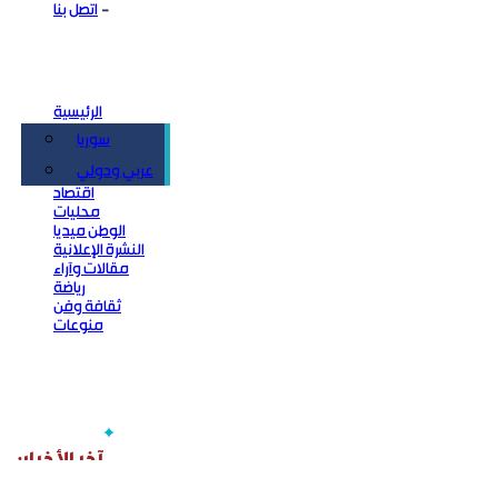
اتصل بنا
الرئيسية
سوريا
سياسة
عربي ودولي
اقتصاد
محليات
الوطن ميديا
النشرة الإعلانية
مقالات وآراء
رياضة
ثقافة وفن
منوعات