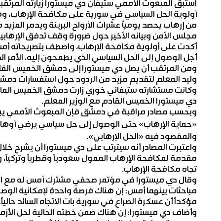
استبق المبعوث الأممي ستيفان دي ميستورا زيارته المرتقب
أولوية الحل السياسي في سورية على مكافحة الإرهاب، وهو
من إرهاب يحصد يومياً عشرات الأرواح البريئة ويدمر المزيد 
مجلس الأمن وبيانه الأخير حول ضرورة وقف تدفق الإرها
أكدت على أولوية مكافحة الإرهاب، واصطف بتصريحاته أمس إ
أجل الوصول إلى الحل السياسي الذي يطمحون إليه، الأمر ال
ومن المرتقب أن يصل دي ميستورا إلى دمشق الخميس القادم 
وليد المعلم لتقديم مزيد من الردود حول استفسارات دم
وكانت مستشارته ستيفاني خوري زارت دمشق الخميس الم
دي ميستورا الخميس القادم مع الوزير المعلم.
وبحسب مصادر مراقبة في دمشق فإن المبعوث الأممي يبدو أن
«حماية الإرهاب» حتى الوصول إلى حل سياسي يرضي أوهامه
والمقصود فيه «الحل الإرهابي».
واعتبرت المصادر أنه سيترتب على دي ميستورا أن يشرح خ
مقدمة لمكافحة الإرهاب الممول سعودياً وقطرياً وتركياً
تجاه مكافحة الإرهاب.
وقال دي ميستورا في مؤتمر صحفي مشترك أمس له مع الأمي
مؤكداً أن عسكرة الصراع في سورية بات الاتجاه السائد حالياً.
وأضاف دي ميستورا: إن هناك ضمن خطته الحالية لحل الأزم