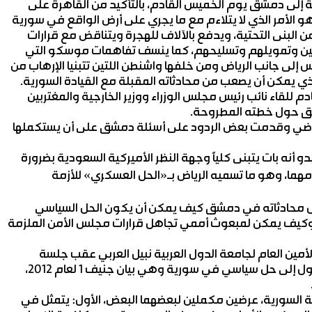
ة إلى دمشق يوم الخميس القادم، بالتأكيد من القاهرة على
 الأمر الذي لا يتلاءم مع ما يجري على أرض الواقع في سورية
من البنى التحتية، ويدفع بالآلاف للهجرة ويتناقض مع قرارات
بيين وتمويلهم وتسليحهم، كما ينسف تفاهمات موسكو التي
لى جانب الرياض ومن خلفها واشنطن اللتين تتبنيا الإرهاب من
ذي يمكن أن يصعب من محادثاته المقبلة مع القيادة السورية.
للقاء نائب رئيس مجلس الوزراء ووزير الخارجية والمغتربين
شق حول خطته المطروحة.
اضي وقدمت بعض الردود على أسئلة دمشق على أن يستكملها
ه بات يتبنى كلياً وجهة النظر الأميركية السعودية بضرورة
ما، وهو ما تسميه الرياض بـ«الحل العسكري» للأزمة
لال محادثاته في دمشق كيف يمكن أن يكون الحل السياسي
، وكيف يمكن لمبعوث أممي تجاهل قرارات مجلس الأمن الملزمة
ن العام لجامعة الدول العربية نبيل العربي عقب جلسة
مباحثات بينهما أمس: إن هناك فرصة واحدة لإمكانية الوصول إلى حل سياسي في سورية وهي بيان جنيف 1 لعام 2012،
ة السورية، عرضين مكملين لبعضهما البعض، الأول: يتمثل في