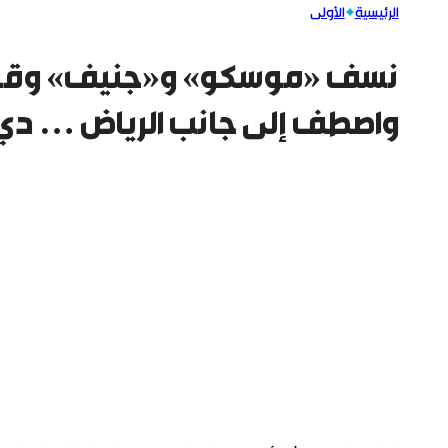
الرئيسية
الأولى
نسف «موسكو» و«جنيف» وقرارات
واصطف إلى جانب الرياض … د