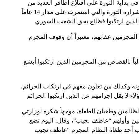
بداية الثورة على اقتلاع اظافر العديد من
الأطفال بعدما اعتقلهم ولم يأبه لمطالب الاهالي حينها، ليكون هذا الفعل الذي أقدم عليه انطلاقاً لشرارة الثورة والتي استمرت على مدار 14 عاماً
لمجرمين عقابهم، معتبراً أن وقوف المجرم
لباً بالقصاص من المجرمين الذين ارتكبوا أبشع
نه وكذلك من تعاون معهم في ارتكاب الجرائم،
لظالمين وطغيان الطغاة، موجهاً شكره لوزارتي
مين وأولهم “عاطف نجيب”، وقال: اليوم تضع