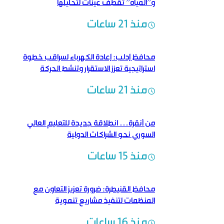
و”المياه” تقطف عينات لتحليلها
منذ 21 ساعات
محافظ إدلب: إعادة الكهرباء لسراقب خطوة
استراتيجية تعزز الاستقرار وتنشط الحركة
الاقتصادية
منذ 21 ساعات
من أنقرة… انطلاقة جديدة للتعليم العالي
السوري نحو الشراكات الدولية
منذ 15 ساعات
محافظ القنيطرة: ضرورة تعزيز التعاون مع
المنظمات لتنفيذ مشاريع تنموية
منذ 16 ساعات