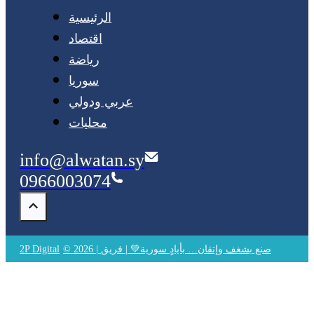
الرئيسية
اقتصاد
رياضة
سوريا
عربي ودولي
محليات
info@alwatan.sy
0966003074
© 2026 | صنع بشغف وإتقان… بأيادٍ سورية💚 | فريق
2P Digital