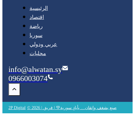
الرئيسية
اقتصاد
رياضة
سوريا
عربي ودولي
محليات
info@alwatan.sy
0966003074
© 2026 | صنع بشغف وإتقان… بأيادٍ سورية💚 | فريق
2P Digital