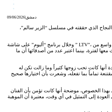
دمشق
|
09/06/2026
ما إسماعيل، الأسباب التي دفعتها للابتعاد عن التمثيل مدة 18 عاماً بعد النجاح الذي حققته في مسلسل “الزير سالم”،
وخلال برنامج “ألبوم” على شاشة ” LTV”، استذكرت الفترة التي قرَّرت فيها الزواج والسفر إلى الكويت، مشيرة إلى أن قرارها قوبل برفض واسع من
معها لفترة، بينما اعتبر عدد من أصدقائها أن ما
 أنها كانت تحب زوجها كثيراً وما زالت تكن له
نعة تماماً بما تفعله، وشعرت بأن اختيارها صحيح
 بهذا الخصوص، موضحة أنها كانت تؤمن بأن الفنان
ى العودة إلى التمثيل في أي وقت، معتبرة أن الموهبة