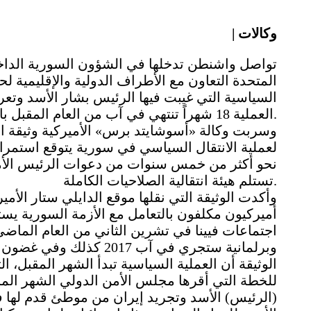
| وكالات
تواصل واشنطن تدخلها في الشؤون السورية الداخلي
المتحدة التعاون مع الأطراف الدولية والإقليمية ل
السياسية التي غيبت فيها الرئيس بشار الأسد وتعرقل
العملية 18 شهراً تنتهي في آب من العام المقبل بانتخابات رئاسية جديدة.
وسربت وكالة «أسوشايتد برس» الأميركية وثيقة اعت
نحو أكثر من خمس سنوات من دعوات الرئيس الأمير
تستلم هيئة انتقالية الصلاحيات الكاملة.
وأكدت الوثيقة التي نقلها موقع الدايلي ستار الأ
أميركيون مكلفون بالتعامل مع الأزمة السورية يس
اجتماعات فيينا في تشرين الثاني من العام الماضي، 
وبرلمانية ستجري في آب 17
للخطة التي أقرها مجلس الأمن الدولي الشهر ال
(الرئيس) الأسد وتجريد إيران من موطئ قدم لها في