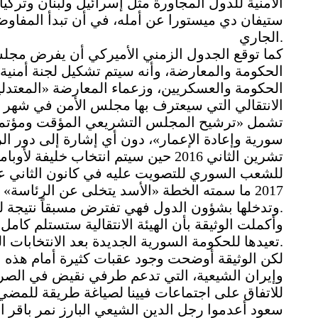
الأمنية للدول المجاورة مثل إسرائيل ولبنان وترك
الجاري.
كما توقع الجدول الزمني الأميركي أن يفرض مجلس
الحكومة والمعارضة، وأنه سيتم تشكيل لجنة أمني
الحكومة والعسكريين، وزعماء المعارضة «المعتدلين»
الانتقالي التي سيعترف بها مجلس الأمن في شهر أي
تشمل «ترشيح المجلس التشريعي المؤقت ومؤتمر 
سورية وإعادة الإعمار»، دون أي إشارة إلى دور الرئ
تشرين الثاني 2016 حين سيتم انتخاب 
2017 ما سمته الخطة «الأسد يتخلى عن الرئاسة
وتدخلها بشؤون الدول فهي تفترض مسبقاً نتيجة للانتخابات.
تعيدها للحكومة السورية الجديدة بعد الانتخابات البرلمانية والرئاسية في آب 2017.
لكن الوثيقة أوضحت وجود عقبات كثيرة أمام هذه ال
وإيران الشيعية، التي تدعم طرفي نقيض في الص
للاتفاق على اجتماعات فيينا لصياغة طريقة للمضي
سعود أعدموا رجل الدين الشيعي البارز نمر باقر ا