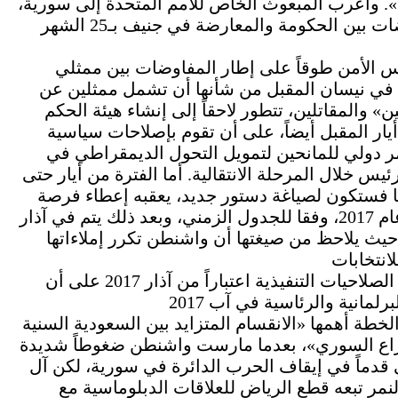
يا». وأعرب المبعوث الخاص للأمم المتحدة إلى سورية،
ستيفان دي ميستورا عن أمله، في أن تبدأ المفاوضات بين الحكومة والمعارضة في جنيف بـ25 الشهر
 الأمن طوقاً على إطار المفاوضات بين ممثلي
ة في نيسان المقبل من شأنها أن تشمل ممثلين عن
 والمقاتلين، تتطور لاحقاً إلى إنشاء هيئة الحكم
ار المقبل أيضاً، على أن تقوم بإصلاحات سياسية
دولي للمانحين لتمويل التحول الديمقراطي في
يس خلال المرحلة الانتقالية. أما الفترة من أيار حتى
خليفة لأوباما فستكون لصياغة دستور جديد، يعقبه إعطاء فرصة
للشعب السوري للتصويت عليه في كانون الثاني عام 2017، وفقا للجدول الزمني، وبعد ذلك يتم في آذار
» حيث يلاحظ من صيغتها أن واشنطن تكرر إملاءاتها
وأكملت الوثيقة بأن الهيئة الانتقالية ستستلم كامل الصلاحيات التنفيذية اعتباراً من آذار 2017 على أن
خطة أهمها «الانقسام المتزايد بين السعودية السنية
راع السوري»، بعدما مارست واشنطن ضغوطاً شديدة
 قدماً في إيقاف الحرب الدائرة في سورية، لكن آل
لنمر تبعه قطع الرياض للعلاقات الدبلوماسية مع