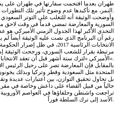
طهران بعدما اقتحمت سفارتها في طهران على يد م
النمر، مع تأكيدها عدم وضوح تأثير تلك التطورات في مساعي الحل السياسي في سورية.
وأوضحت الوثيقة أنه للتغلب على التوتر السعودي ا
السورية والمعارضة تمضي قدماً في وقت لاحق من 
التحدي الأكبر لهذا الجدول الزمني الأميركي هو ع
رغم أن البرنامج الذي نصت عليه الوثيقة أيضاً لم 
الانتخابات الرئاسية 2017، في ظل
مرتبطة بقرار للشعب السوري، ورجحت الوثيقة إمك
الأميركي «لترك ستة أشهر قبل أن تعقد الانتخابات».
بالمقابل فإن المعارضة تصر على رحيل الرئيس الأ
المتحدة مثل السعودية وقطر وتركيا وبذلك يخونون
بل تحاول تحقيق التوازن، بين اعتبارات عديدة وتقد
حالياً من قبيل القضاء على داعش وخاصة في مقره
تراجعت واشنطن وحلفاؤها في العواصم الأوروبية 
الأسد إلى ترك السلطة فوراً.