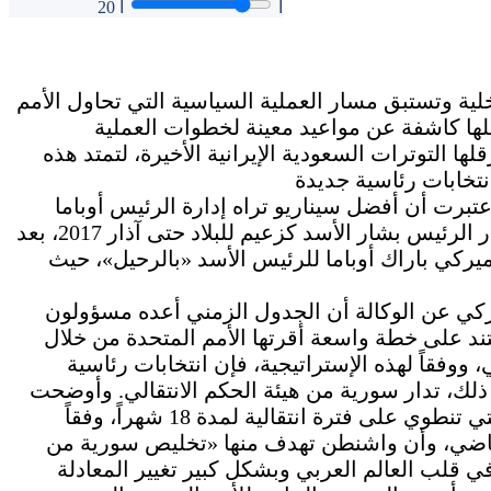
أ
أ
20
ة وتستبق مسار العملية السياسية التي تحاول الأمم
حلها كاشفة عن مواعيد معينة لخطوات العملية
ها التوترات السعودية الإيرانية الأخيرة، لتمتد هذه
برت أن أفضل سيناريو تراه إدارة الرئيس أوباما
لعملية الانتقال السياسي في سورية يتوقع استمرار الرئيس بشار الأسد كزعيم للبلاد حتى آذار 2017، بعد
كي باراك أوباما للرئيس الأسد «بالرحيل»، حيث
ميركي عن الوكالة أن الجدول الزمني أعده مسؤولون
تند على خطة واسعة أقرتها الأمم المتحدة من خلال
ووفقاً لهذه الإستراتيجية، فإن انتخابات رئاسية
20 كذلك وفي غضون ذلك، تدار سورية من هيئة الحكم الانتقالي. وأوضحت
الوثيقة أن العملية السياسية تبدأ الشهر المقبل، التي تنطوي على فترة انتقالية لمدة 18 شهراً، وفقاً
ماضي، وأن واشنطن تهدف منها «تخليص سورية من
 قلب العالم العربي وبشكل كبير تغيير المعادلة