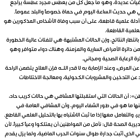
ووفيات عديدة، وهو ما جعل كل من يعطس مجرد عطسة يراجع
تي هي حديث الساعة اليوم في حماة خصوصاً والبلد عموماً.
ك أدلة علمية قاطعة، على أن سبب وفاة الأشخاص المذكورين هو
انتظار النتائج، وإن الحالات المشتبهة هي للفئات عالية الخطورة
ن دائرة الأمراض السارية والمزمنة، وهناك دواء متوافر وهو
ة الرعاية الصحية ومجاني.
المرض، وعند الإصابة به لا قدر اللـه فإن العلاج يتضمن الراحة
اد عن التدخين والمشروبات الكحولية، ومعالجة الاختلاطات
»: أن الحالات التي استقبلتها المشافي هي حالات كريب حاد،
نها ما هو في طور الشفاء اليوم، وأن المشافي العامة في
 والتعامل معها إذا ما ثبت الاشتباه بها بالتحليل العلمي القاطع.
رية الصحة قال: نأمل من المواطنين أن يمتلكوا وعياً كبيراً، لأن
ي الذي أثبت جدارة طوال سنوات الحرب الماضية، ولما يزل يقدم