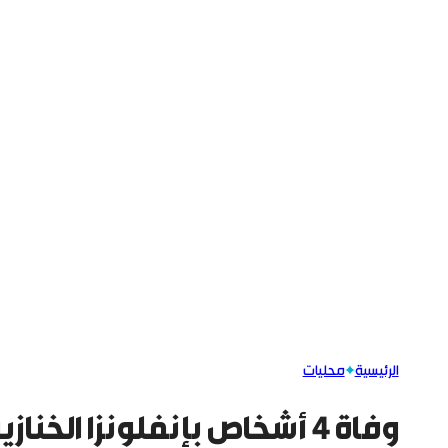
الرئيسية
محليات
وفاة 4 أشخاص بإنفلونزا الخنازير بحماة