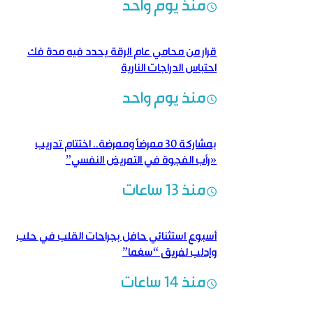
منذ يوم واحد
قرار من محامي عام الرقة يحدد فيه مدة فك
احتباس الدراجات النارية
منذ يوم واحد
بمشاركة 30 ممرضاً وممرضة.. اختتام تدريب
«رأب الفجوة في التمريض النفسي”
منذ 13 ساعات
أسبوع استثنائي حافل بجراحات القلب في حلب
وإدلب لفريق “سغما”
منذ 14 ساعات