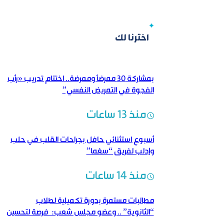
اخترنا لك
بمشاركة 30 ممرضاً وممرضة.. اختتام تدريب «رأب
الفجوة في التمريض النفسي”
منذ 13 ساعات
أسبوع استثنائي حافل بجراحات القلب في حلب
وإدلب لفريق “سغما”
منذ 14 ساعات
مطالبات مستمرة بدورة تكميلية لطلاب
“الثانوية” .. وعضو مجلس شعب: فرصة لتحسين