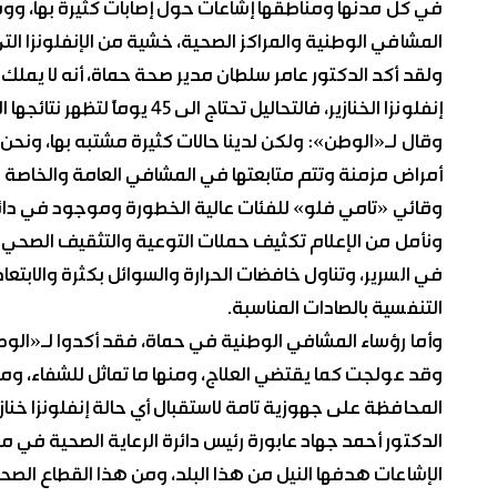
في كل مدنها ومناطقها إشاعات حول إصابات كثيرة بها، 
المشافي الوطنية والمراكز الصحية، خشية من الإنفلونزا ال
ولقد أكد الدكتور عامر سلطان مدير صحة حماة، أنه لا يمل
إنفلونزا الخنازير، فالتحاليل تحتاج الى 45 يوماً لتظهر نتائجها العلمية القاطعة.
وقال لـ«الوطن»: ولكن لدينا حالات كثيرة مشتبه بها، ونحن ب
أمراض مزمنة وتتم متابعتها في المشافي العامة والخاصة م
وقائي «تامي فلو» للفئات عالية الخطورة وموجود في دائر
ونأمل من الإعلام تكثيف حملات التوعية والتثقيف الصحي عن 
في السرير، وتناول خافضات الحرارة والسوائل بكثرة والابتع
التنفسية بالصادات المناسبة.
وأما رؤساء المشافي الوطنية في حماة، فقد أكدوا لـ«الوطن
وقد عولجت كما يقتضي العلاج، ومنها ما تماثل للشفاء، وم
المحافظة على جهوزية تامة لاستقبال أي حالة إنفلونزا خنازير،
الدكتور أحمد جهاد عابورة رئيس دائرة الرعاية الصحية في مدي
الإشاعات هدفها النيل من هذا البلد، ومن هذا القطاع الصح