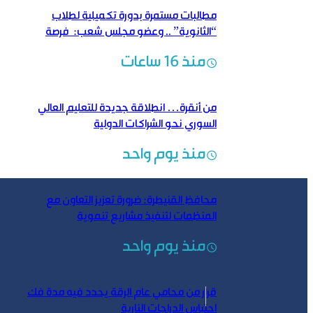
مطالبات مستمرة بدورة تكميلية لطلاب
“الثانوية” .. وعضو مجلس شعب: فرصة
لتحسين النتائج
منذ 16 ساعات
من أنقرة… انطلاقة جديدة للتعليم العالي
السوري نحو الشراكات الدولية
منذ يوم واحد
محافظ القنيطرة: ضرورة تعزيز التعاون مع
المنظمات لتنفيذ مشاريع تنموية
منذ يوم واحد
قرار من محامي عام الرقة يحدد فيه مدة فك
احتباس الدراجات النارية