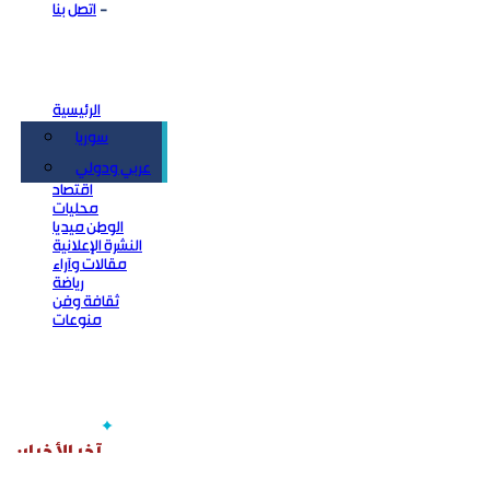
اتصل بنا
الرئيسية
سوريا
سياسة
عربي ودولي
اقتصاد
محليات
الوطن ميديا
النشرة الإعلانية
مقالات وآراء
رياضة
ثقافة وفن
منوعات