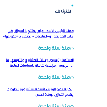
اخترنا لك
ممثلاً للرئيس الأسد.. عزام يفتتح 4 أسواق في
حلب القديمة.. و«العاديات» تحتفل بـ«مئويتها»
منذ سنة واحدة
الاستمرار بتبسيط إجراءات المشاريع والتوسع بها
… عرنوس: مراجعة شاملة للسياسات العامة
منذ سنة واحدة
بتكليف من الرئيس الأسد مستشار وزير الخارجية
يقدم التعازي بوفاة الحص
منذ سنة واحدة