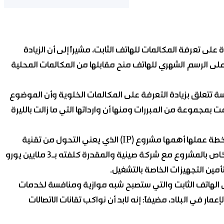
دة على تعرفة المكالمات للهاتف الثابت، مشيراً إلى أن الزيادة
لتي أقرت نهاية العام الماضي والمقدرة بـ100 ليرة على الرسم الشهري للهاتف منح مقابلها من المكالمات المحلية
تتعلق بزيادة التعرفة على المكالمات الخلوية وأن الموضوع
بمجموعة من المبررات ومنها أن وارداتها التي ما زالت بالليرة
وأشار الجلالي إلى جملة من المشاريع وضعتها الوزارة ضمن خطة عملها أهمها مشروع (IP) الذي يعني التحول من تقنية
(TOM) نحو جيل الاتصالات الرقمية، معلناً أنه وقع العقد الخاص بالمشروع مع شركة صينية والمقدرة كلفته بـ3 ملايين يورو
أمين التجهيزات الخاصة بالتشغيل.
ى الهاتف الثابت والتي ستصبح شبه موازية ومنافسة لخدمات
مار في البلاد، مضيفاً: إنه لابد أن نواكب تقانات الاتصالات