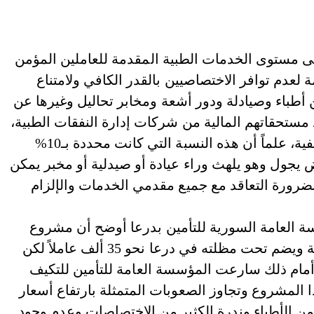
 مستوى الخدمات الطبية المقدمة للعاملين المؤمن
عدم توافر الاختصاصيين بالقدر الكافي ولامتناع
أطباء وصيادلة ودور أشعة ومخابر تحاليل وغيرها عن
 مستحقاتهم المالية من شركات إدارة النفقات الطبية،
حتى إن الأطباء يخالفون بأخذ نسبة من قيمة الكشفية، علماً أن هذه النسبة التي كانت محددة بـ10%
ض يجول وهو يلهث وراء عيادة أو صيدلية أو مخبر يمكن
بضرورة التعاقد مع جميع مقدمي الخدمات والإلزام
 العامة السورية للتأمين بدرعا أوضح أن مشروع
التأمين الصحي للعاملين يعد تجربة جديدة وطموحة ويضم تحت مظلته في درعا نحو 35 ألف عاملاً لكن
مام ذلك سارعت المؤسسة العامة للتأمين للتكيف
ا المشروع وتجاوز الصعوبات المتمثلة بارتفاع أسعار
من الأطباء وندرة الكثير من الاختصاصات وعدم وجود