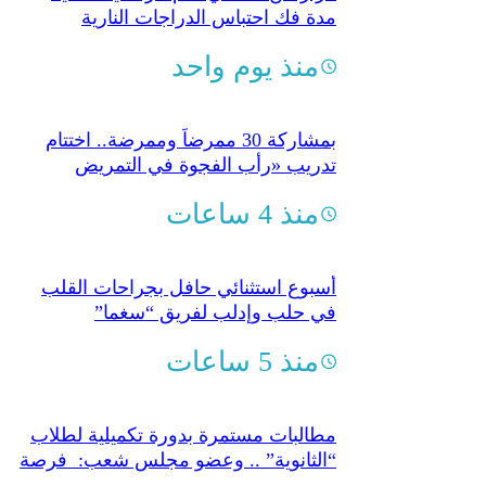
مدة فك احتباس الدراجات النارية
منذ يوم واحد
بمشاركة 30 ممرضاً وممرضة.. اختتام
تدريب «رأب الفجوة في التمريض
النفسي”
منذ 4 ساعات
أسبوع استثنائي حافل بجراحات القلب
في حلب وإدلب لفريق “سغما”
منذ 5 ساعات
مطالبات مستمرة بدورة تكميلية لطلاب
“الثانوية” .. وعضو مجلس شعب: فرصة
لتحسين النتائج