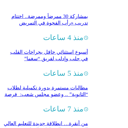
بمشاركة 30 ممرضاً وممرضة.. اختتام
تدريب «رأب الفجوة في التمريض
النفسي”
منذ 4 ساعات
أسبوع استثنائي حافل بجراحات القلب
في حلب وإدلب لفريق “سغما”
منذ 5 ساعات
مطالبات مستمرة بدورة تكميلية لطلاب
“الثانوية” .. وعضو مجلس شعب: فرصة
لتحسين النتائج
منذ 7 ساعات
من أنقرة… انطلاقة جديدة للتعليم العالي