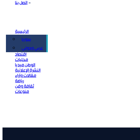
اتصل بنا
الرئيسية
سوريا
سياسة
عربي ودولي
اقتصاد
محليات
الوطن ميديا
النشرة الإعلانية
مقالات وآراء
رياضة
ثقافة وفن
منوعات
 الأجواء بعد مادة الكيمياء.. والأنظار نحو النتائج