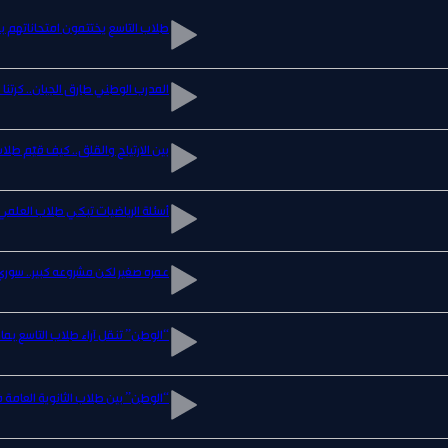
طلاب التاسع يختتمون امتحاناتهم بفر
المدرب الوطني طارق الجبان.. كرتنا
بين الارتياح والقلق.. كيف قيّم طلا
أسئلة الرياضيات تبكي طلاب العلمي..
عمره صغير لكن مشروعه كبير.. سوري م
“الوطن” تنقل آراء طلاب التاسع بماد
“الوطن” بين طلاب الثانوية العامة