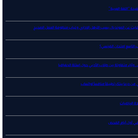
حة “اللغة العربية”
 غابت عن المونديال بسبب الترهل الإداري وغياب منظومة العمل الصحيح
ب التاسع امتحان الفرنسي؟
 وأراء متفاوتة بين طلاب الأدبي حول اسئلة الجغرافيا
ن درعا يبتكر تطبيقًا منافسًا لواتساب
ة الرياضيات
 في أول أيام الفحص