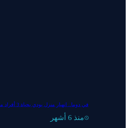
في دوما.. انهيار منزل يودي بحياة 3 أفراد من عائلة واحدة
منذ 6 أشهر