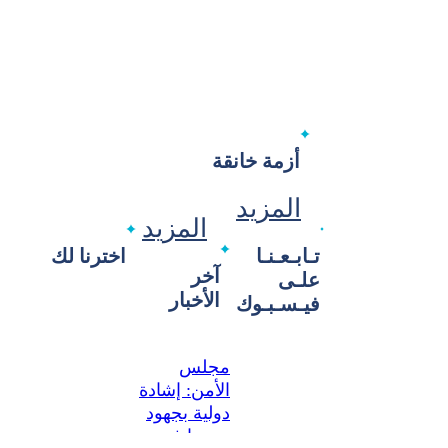
أزمة خانقة
المزيد
المزيد
تـابـعـنـا
اخترنا لك
آخر
علـى
الأخبار
فيـسـبـوك
مجلس
الأمن: إشادة
دولية بجهود
سوريا في