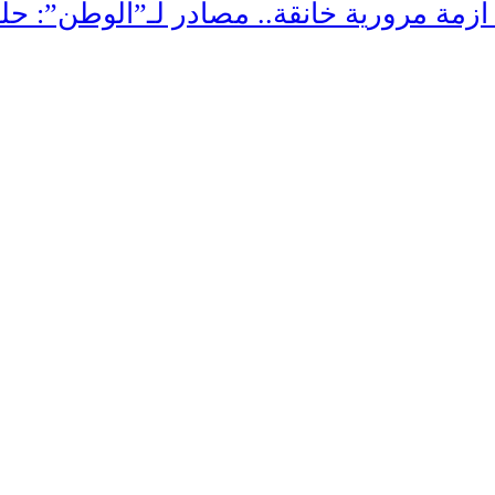
زمة مرورية خانقة.. مصادر لـ”الوطن”: حل