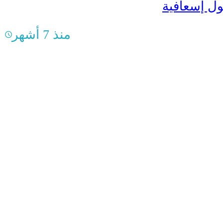
ول إسعافية
منذ 7 أشهر