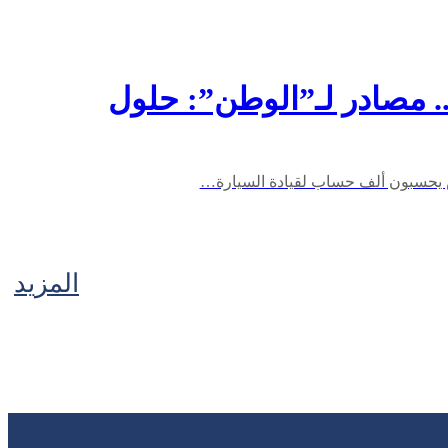
. مصادر لـ”الوطن”: حلول
المزيد