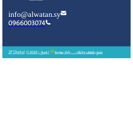
info@alwatan.sy
0966003074
2P Digital
© 2026 | صنع بشغف وإتقان… بأيادٍ سورية
| فريق