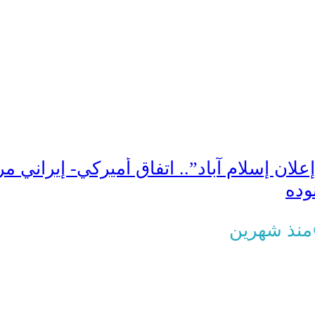
علان إسلام آباد”.. اتفاق أميركي- إيراني 
وده
منذ شهرين