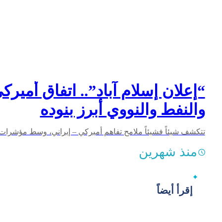
“إعلان إسلام آباد”.. اتفاق أمير
والنفط والنووي أبرز بنوده
منذ شهرين
إقرأ أيضاً