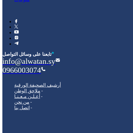
‫تابعنا على وسائل التواصل
info@alwatan.sy
0966003074
أرشيف الصحيفة الورقية
ملاحق الوطن
أعـلـن مـعـنـا
من نحن
اتصل بنا