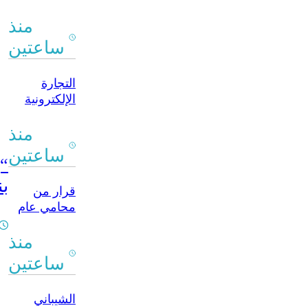
من أجل
رودري
منذ
ساعتين
التجارة
الإلكترونية
فرصة لتوسيع
الأسواق
منذ
وخفض
ساعتين
“إ
التكاليف
بن
قرار من
محامي عام
الرقة يحدد
فيه مدة فك
منذ
احتباس
ساعتين
الدراجات
النارية
الشيباني