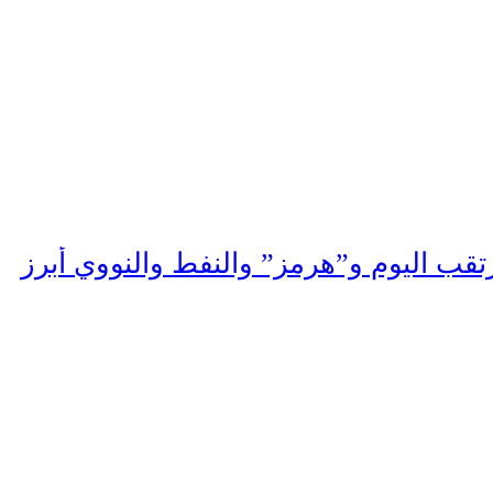
مرتقب اليوم و”هرمز” والنفط والنووي أبرز