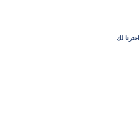
خترنا لك