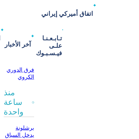
اتفاق أميركي إيراني
تـابـعـنـا
ا
آخر الأخبار
علـى
فيـسـبـوك
فرق الدوري
الكروي
الممتاز في
الميزان (11)..
منذ
الحرية
ساعة
اضطراب
واحدة
إداري وفني
وشللية مقيتة
برشلونة
يدخل السباق