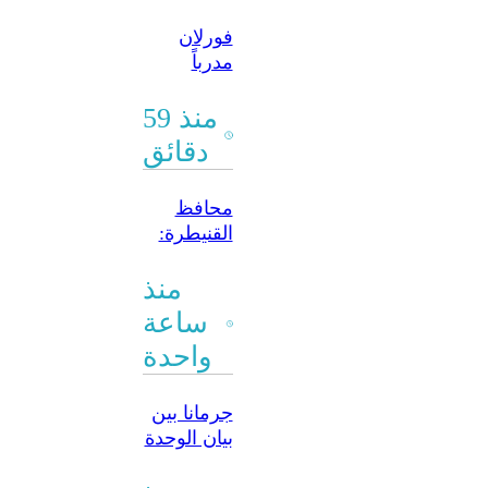
السوري
فورلان
نحو
مدرباً
الشراكات
للسيلستي
الدولية
منذ 59
دقائق
محافظ
القنيطرة:
ضرورة
تعزيز
منذ
التعاون مع
ساعة
المنظمات
واحدة
لتنفيذ
مشاريع
تنموية
جرمانا بين
بيان الوحدة
وتفجير