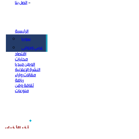
اتصل بنا
الرئيسية
سوريا
سياسة
عربي ودولي
اقتصاد
محليات
الوطن ميديا
النشرة الإعلانية
مقالات وآراء
رياضة
ثقافة وفن
منوعات