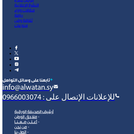
الوطن ميديا
النشرة الإعلانية
مقالات وآراء
رياضة
ثقافة وفن
منوعات
‫تابعنا على وسائل التواصل
info@alwatan.sy
للإعلانات الإتصال على : 0966003074
أرشيف الصحيفة الورقية
ملاحق الوطن
أعـلـن مـعـنـا
من نحن
اتصل بنا