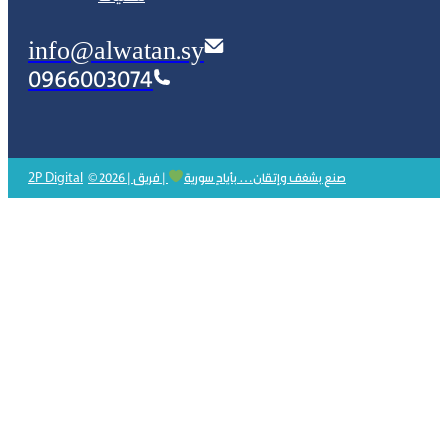
info@alwatan.sy
0966003074
2P Digital
© 2026 | صنع بشغف وإتقان… بأيادٍ سورية
| فريق