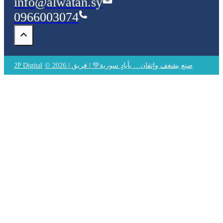
info@alwatan.sy
0966003074
© 2026 | صنع بشغف وإتقان… بأيادٍ سورية💚 | فريق
2P Digital