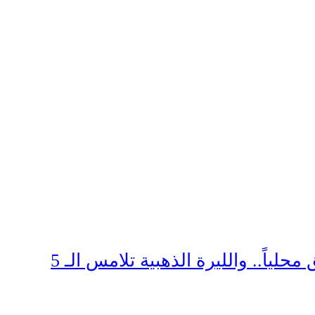
الذهب يحلّق محلياً.. والليرة الذهبية تلامس الـ 5