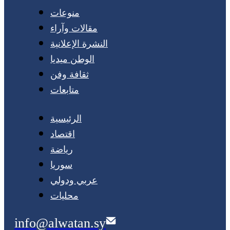
منوعات
مقالات وآراء
النشرة الإعلانية
الوطن ميديا
ثقافة وفن
متابعات
الرئيسية
اقتصاد
رياضة
سوريا
عربي ودولي
محليات
info@alwatan.sy