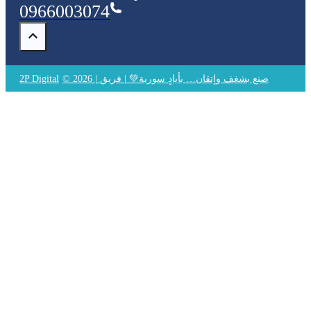
0966003074
© 2026 | صنع بشغف وإتقان… بأيادٍ سورية💚 | فريق
2P Digital