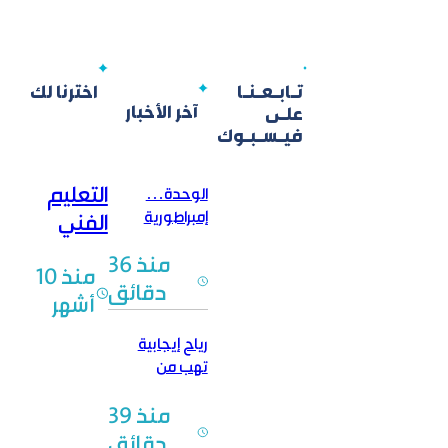
تـابـعـنـا
اخترنا لك
آخر الأخبار
علـى
فيـسـبـوك
التعليم
الوحدة…
إمبراطورية
الفني
السلة التي لا تهتز
يستقطب
منذ 36
واللقب الرابع
منذ 10
طلاب حماة
توالياً
دقائق
أشهر
رياح إيجابية
تهب من
مسقط.. هل
منذ 39
تدفع بأشرعة
السفن في
دقائق