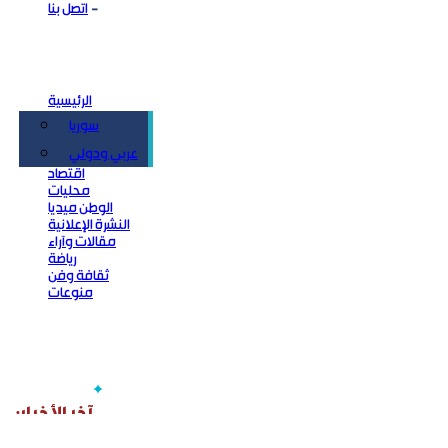
اتصل بنا
الرئيسية
سوريا
سياسة
عربي ودولي
اقتصاد
محليات
الوطن ميديا
النشرة الإعلانية
مقالات وآراء
رياضة
ثقافة وفن
منوعات